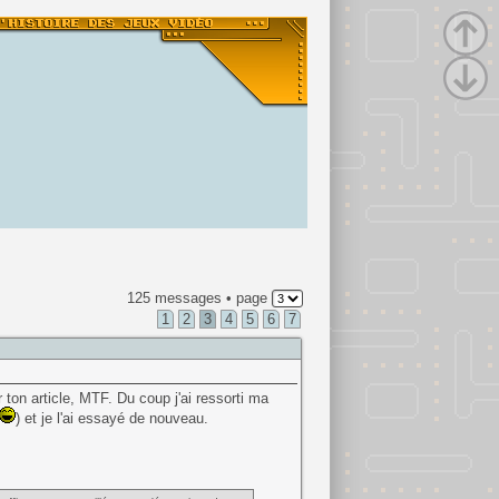
125 messages • page
1
2
3
4
5
6
7
r ton article, MTF. Du coup j'ai ressorti ma
) et je l'ai essayé de nouveau.