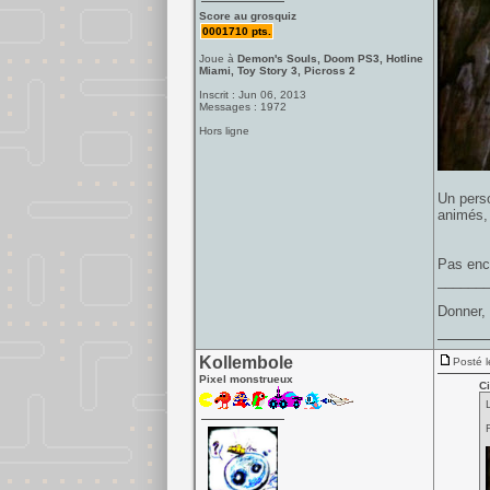
Score au grosquiz
0001710 pts.
Joue à
Demon's Souls, Doom PS3, Hotline
Miami, Toy Story 3, Picross 2
Inscrit : Jun 06, 2013
Messages : 1972
Hors ligne
Un perso
animés, 
Pas enco
______
Donner, 
Kollembole
Posté l
Pixel monstrueux
Ci
R