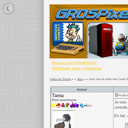
Index du Forum
» »
Jeux
» »
Que vaut la série des Crash 
Auteur
Tama
Posté l
Pixel monstrueux
Je sors 
console,
En fait,
Ci