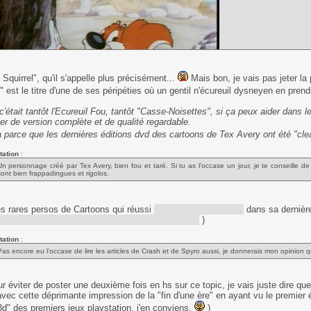
Squirrel", qu'il s'appelle plus précisément...
Mais bon, je vais pas jeter la
" est le titre d'une de ses péripéties où un gentil n'écureuil dysneyen en pre
c'était tantôt l'Ecureuil Fou, tantôt "Casse-Noisettes", si ça peux aider dans l
er de version complète et de qualité regardable.
a parce que les dernières éditions dvd des cartoons de Tex Avery ont été "cle
tation
:
Un personnage créé par Tex Avery, bien fou et taré. Si tu as l'occase un jour, je te conseille 
sont bien frappadingues et rigolos.
s rares persos de Cartoons qui réussi
à mourir "pour de vrai"
dans sa dernièr
 Avery ne l'à plus jamais fait revenir part la suite.
)
tation
:
Pas encore eu l'occase de lire les articles de Crash et de Spyro aussi, je donnerais mon opinion q
r éviter de poster une deuxième fois en hs sur ce topic, je vais juste dire que 
 avec cette déprimante impression de la "fin d'une ère" en ayant vu le premie
 3d" des premiers jeux playstation, j'en conviens.
)