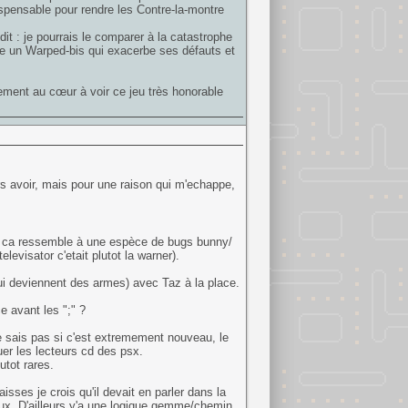
dispensable pour rendre les Contre-la-montre
dit : je pourrais le comparer à la catastrophe
être un Warped-bis qui exacerbe ses défauts et
cement au cœur à voir ce jeu très honorable
urs avoir, mais pour une raison qui m'echappe,
o, ca ressemble à une espèce de bugs bunny/
evisator c'etait plutot la warner).
ui deviennent des armes) avec Taz à la place.
 avant les ";" ?
e sais pas si c'est extremement nouveau, le
uer les lecteurs cd des psx.
utot rares.
ses je crois qu'il devait en parler dans la
veux. D'ailleurs y'a une logique gemme/chemin