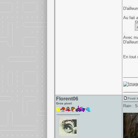
D'ailleur
Au fait a
Ci
.
Avec ma 
D'ailleu
En tout 
______
Florent06
Posté l
Gros pixel
Rain : Sc