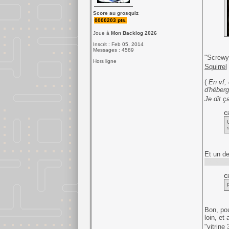
Score au grosquiz
0000203 pts.
Joue à
Mon Backlog 2026
Inscrit : Feb 05, 2014
Messages : 4589
"Screwy 
Hors ligne
Squirrel
(
En vf, 
d'héberg
Je dit ç
Ci
Et un de
mais Tex
Ci
Bon, pou
loin, et
"vitrine