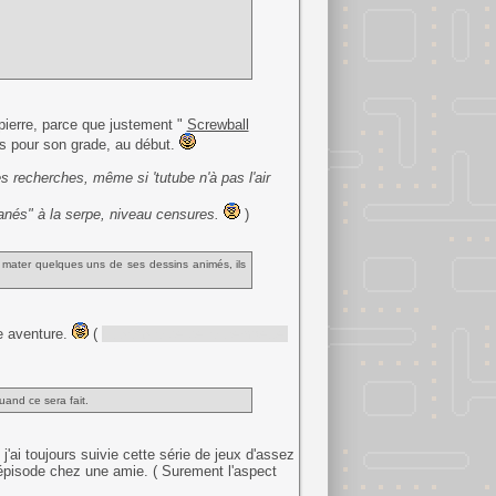
 pierre, parce que justement "
Screwball
nds pour son grade, au début.
es recherches, même si 'tutube n'à pas l'air
anés" à la serpe, niveau censures.
)
de mater quelques uns de ses dessins animés, ils
e aventure.
(
Et sans aide de la trempette,
uand ce sera fait.
j'ai toujours suivie cette série de jeux d'assez
r épisode chez une amie. ( Surement l'aspect