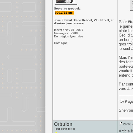
Score au grosquiz
0001716 pts.
Joue à
Devil Blade Reboot, VF5 REVO, et
Pour êtr
d'autres jeux encore
le gamep
Inscrit : Nov 01, 2007
plate-fo
Messages : 2900
Ceci dit
De : région lyonnaise
un bon 
Hors ligne
gros tro
le seul 
Mais l'h
des fait
porte-ét
voudrait
entend p
Par cont
vers Jak
______
"
Si Kage
Shenron,
Orbulon
Posté l
Tout petit pixel
Article 