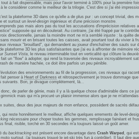
n tout à fait dispensable, mais pour l'avoir terminé à 100% pour la première foi
à le considérer comme le meilleur de la trilogie. C'est dire si j'ai été impressi
c'est la plateforme 3D dans ce qu'elle a de plus pur : un concept trivial, des
re et surtout un
level-design
ingénieux et d'une précision monstre.
mprends pas mais alors pas du tout les accusations d'imprécision relatives a
ustice" supposée qui en découlerait. Au contraire, j'ai été frappé par le contrôle
roix directionnelle, jamais la moindre mort ne m'a semblé injuste : la quête d
sans mourir et en brisant toutes les caisses, avait pourtant tout du vivier à fru
ux niveaux "brouillard", qui demandent au joueur d'enchaîner des sauts sur 
e plateforme 3D les plus satisfaisantes que j'ai eu à affronter de mémoire réc
ur
Sunset Vista
, le niveau interminable tout en verticalité qui clôture la deuxi
n fait un "flow" à adopter, qui rend la traversée des niveaux incroyablement sa
rash de manière hachée, ce doit être parfois un peu pénible.
l'évolution des environnements au fil de la progression, ces niveaux qui racon
fait penser à
Heart of Darkness
et rétrospectivement je trouve dommage que c
 suivants. Bon, je divague complètement, là...
e, donc, de parler de génie, mais il y a là quelque chose d'admirable dans ce
gimmick mais qui m'a procuré un plaisir immense alors que je ne m'attendais 
 suites, deux des jeux majeurs de mon enfance, possèdent de sacrés défauts 
, qui reste honnêtement le meilleur, affiche quelques errements de level-des
cking
nécessaire pour choper toutes les gemmes, remplissage fainéant et frus
ss final, risible, torché en 30 secondes m'a toujours laissé un goût amer.
é du
backtracking
est présent encore davantage dans
Crash Warped
, qui es
a moto surtout, j'ai toujours trouvé le jet-ski très fun à contrôler). Il faut dir