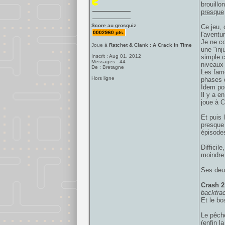
brouillo
presque
Score au grosquiz
Ce jeu, 
0002960 pts.
l'aventu
Je ne co
Joue à
Ratchet & Clank : A Crack in Time
une "inj
Inscrit : Aug 01, 2012
simple c
Messages : 44
niveaux 
De : Bretagne
Les fame
Hors ligne
phases d
Idem po
Il y a e
joue à C
Et puis 
presque 
épisodes
Difficil
moindre 
Ses deux
Crash 2
backtra
Et le bo
Le pêch
(enfin l