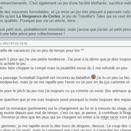
 retranchements. C'est également un jeu d'une facilité lénifiante, sacrifice in
es.
de des souvenirs formidables, et ça reste un jeu très plaisant à parcourir cela 
elle qu'est
La Vengeance de Cortex
, le jeu de Traveller's Tales qui se veut 
es qualités. Pourquoi pas via un article, tiens...
mon petit avis, probablement minoritaire, mais j'avoue que j'avais un petit pin
à une bête pièce pour collectionneurs !
e: 2017-07-21 15:32
eille de vacances j'ai un peu de temps pour lire ^^
sh 1 pour qui j'ai une petite tendresse. J'ai joué à la démo que je dois toujo
is acheté le jeu ...
ais bien chopper la compil mais la jouabilité revue du 1 me refroidit un peu.
u passage Screwball Squirell est inconnu au bataillon
j'ai lu un peu sa bi
odpecker, mais je ne me rapelle pas l'avoir vu un jour en da (ça cartonne et tel
s pour le pitch du jeu moi j'ai toujours vu ça comme un sonic (les animaux q
e question que je me suis toujours posé pourquoi tu mets toujours des espace
nt ta remarque (pertinente) sur le chargement au fur et à mesure du stage, j
g existe depuis pas mal de temps, c'est ce qui, je pense, à contribuer à fling
à l'inverse je dirai que les jeux qui se chargent en entier à la
ridge racer
sont pl
 gemmes, je me rapelle avoir lu des trucs de dingues, dessus. Le coup des cais
 alors je l'ai revé), mais je comprend que c'est un truc à s'arracher les che