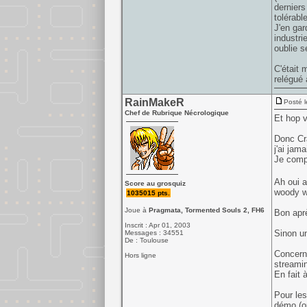
derniers
tolérabl
J'en gar
industri
oublie s
C'était 
relégué 
RainMakeR
Posté l
Chef de Rubrique Nécrologique
Et hop v
Donc Cra
j'ai jama
Je compt
Ah oui a
Score au grosquiz
woody wo
1035015 pts.
Joue à
Pragmata, Tormented Souls 2, FH6
Bon aprè
Inscrit : Apr 01, 2003
Sinon un
Messages : 34551
De : Toulouse
Concerna
Hors ligne
streamin
En fait 
Pour les
démo (ou