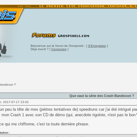
Bienvenue sur le forum de Grospixels : [
S'Enregistrer
]
Déjà inscrit ? [
Connexion
]
Bandicoot ?
Que vaut la série des Crash Bandicoot ?
e: 2017-07-17 23:02
un peu la tête de mes (piètres tentatives de) speedruns car j'ai été intrigué pa
 mon Crash 1 avec son CD de démo (qui, anecdote rigolote, n'est pas le bon
 ce qui me chiffonne, c'est ta toute dernière phrase.
tation
: