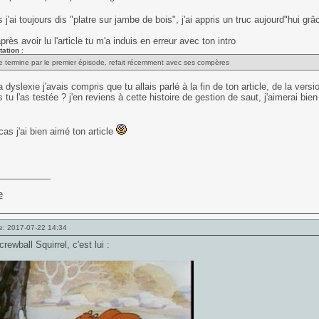
s j'ai toujours dis "platre sur jambe de bois", j'ai appris un truc aujourd"hui grâ
près avoir lu l'article tu m'a induis en erreur avec ton intro
tation
:
je termine par le premier épisode, refait récemment avec ses compères
dyslexie j'avais compris que tu allais parlé à la fin de ton article, de la vers
rs tu l'as testée ? j'en reviens à cette histoire de gestion de saut, j'aimerai bie
cas j'ai bien aimé ton article
___________
e: 2017-07-22 14:34
rewball Squirrel, c'est lui :