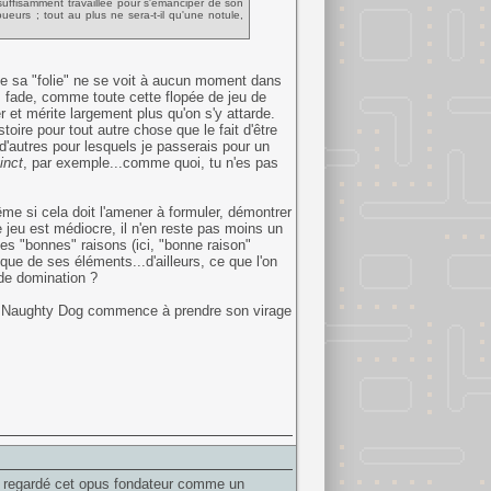
suffisamment travaillée pour s'émanciper de son
eurs ; tout au plus ne sera-t-il qu'une notule,
ue sa "folie" ne se voit à aucun moment dans
ès fade, comme toute cette flopée de jeu de
r et mérite largement plus qu'on s'y attarde.
toire pour tout autre chose que le fait d'être
 d'autres pour lesquels je passerais pour un
tinct
, par exemple...comme quoi, tu n'es pas
me si cela doit l'amener à formuler, démontrer
le jeu est médiocre, il n'en reste pas moins un
es "bonnes" raisons (ici, "bonne raison"
sèque de ses éléments...d'ailleurs, ce que l'on
 de domination ?
que Naughty Dog commence à prendre son virage
rs regardé cet opus fondateur comme un