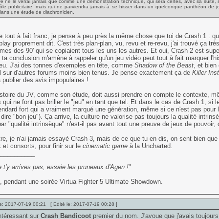
Je ne le verrai jamais que comme une démonstration technique, qui sera certes, avec sa suite, 
rôle publicitaire, mais qui ne parviendra jamais à se hisser dans un quelconque panthéon de jou
dans une étude de diachronicien.
e tout à fait franc, je pense à peu près la même chose que toi de Crash 1 : q
lay proprement dit. C'est très plan-plan, vu, revu et re-revu, j'ai trouvé ça tr
rmes des 90' qui se copiaient tous les uns les autres. Et oui, Crash 2 est supe
, ta conclusion m'amène à rappeler qu'un jeu vidéo peut tout à fait marquer l'his
jeu. J'ai des tonnes d'exemples en tête, comme
Shadow of the Beast
, et bien
ll sur d'autres forums moins bien tenus. Je pense exactement ça de
Killer Ins
à publier des avis impopulaires !
istoire du JV, comme son étude, doit aussi prendre en compte le contexte, mê
s qui ne font pas briller le "jeu" en tant que tel. Et dans le cas de Crash 1, si 
endard fort qui a vraiment marqué une génération, même si ce n'est pas pour l
 dire "bon jeu"). Ça arrive, la culture ne valorise pas toujours la qualité intrin
ar "qualité intrinsèque" n'est-il pas avant tout une preuve de jeux de pouvoir,
re, je n'ai jamais essayé Crash 3, mais de ce que tu en dis, on sent bien 
 et consorts, pour finir sur le
cinematic game
à la Uncharted.
___________
 t'y arrives pas, essaie les pruneaux d'Agen !
"
 pendant une soirée Virtua Fighter 5 Ultimate Showdown.
e: 2017-07-19 00:21 [ Edité le: 2017-07-19 00:28 ]
intéressant sur
Crash Bandicoot
premier du nom. J'avoue que j'avais toujou