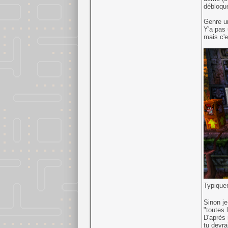
débloqué
Genre u
Y'a pas 
mais c'e
Typiquem
Sinon j
"toutes 
D'après 
tu devra