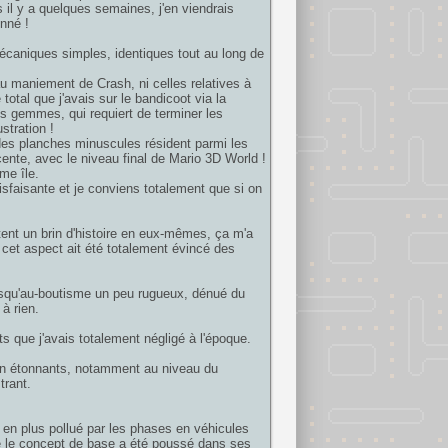
s il y a quelques semaines, j'en viendrais
onné !
 mécaniques simples, identiques tout au long de
u maniement de Crash, ni celles relatives à
 total que j'avais sur le bandicoot via la
es gemmes, qui requiert de terminer les
stration !
des planches minuscules résident parmi les
ente, avec le niveau final de Mario 3D World !
ème île.
tisfaisante et je conviens totalement que si on
tent un brin d'histoire en eux-mêmes, ça m'a
et aspect ait été totalement évincé des
 jusqu'au-boutisme un peu rugueux, dénué du
à rien.
que j'avais totalement négligé à l'époque.
ign étonnants, notamment au niveau du
trant.
t en plus pollué par les phases en véhicules
e que le concept de base a été poussé dans ses