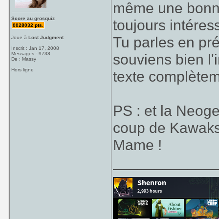
même une bonne p
Score au grosquiz
toujours intéres
0028032 pts.
Tu parles en p
Joue à
Lost Judgment
Inscrit : Jan 17, 2008
Messages : 9738
souviens bien l'
De : Massy
Hors ligne
texte complètemen
PS : et la Neogeo
coup de Kawaks e
Mame !
____________