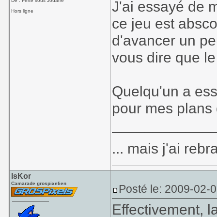
De : Ferté sous Jouarre
J'ai essayé de m
Hors ligne
ce jeu est absco
d'avancer un peu
vous dire que le
Quelqu'un a ess
pour mes plans 
____________
... mais j'ai re
IsKor
Camarade grospixelien
Posté le: 2009-02-
Effectivement, 