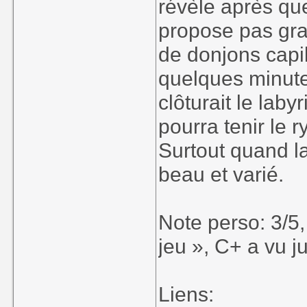
révèle après que
propose pas gra
de donjons capi
quelques minutes
clôturait le lab
pourra tenir le 
Surtout quand l
beau et varié.
Note perso: 3/5, 
jeu », C+ a vu j
Liens: