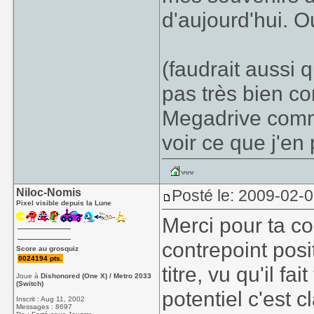
d'aujourd'hui. 
(faudrait aussi 
pas très bien co
Megadrive comm
voir ce que j'en
Niloc-Nomis
Posté le: 2009-02-
Pixel visible depuis la Lune
Merci pour ta co
contrepoint posit
Score au grosquiz
0024194 pts.
titre, vu qu'il fa
Joue à
Dishonored (One X) / Metro 2033
(Switch)
potentiel c'est cla
Inscrit : Aug 11, 2002
Messages : 8697