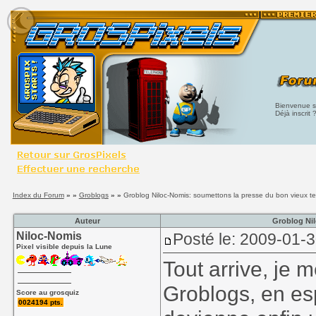
Bienvenue su
Déjà inscrit 
Index du Forum
» »
Groblogs
» »
Groblog Niloc-Nomis: soumettons la presse du bon vieux te
Auteur
Groblog Nil
Niloc-Nomis
Posté le: 2009-01-
Pixel visible depuis la Lune
Tout arrive, je 
Groblogs, en es
Score au grosquiz
0024194 pts.