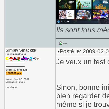
Ils sont tous mé
Simply Smackkk
Posté le: 2009-02-
Pixel monstrueux
Je veux un test 
Score au grosquiz
1036505 pts.
Inscrit : Mar 06, 2002
Messages : 2332
Sinon, bonne ini
Hors ligne
bien regarder d
même si je trou