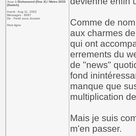
devienne enfin 
Joue à
Dishonored (One X) / Metro 2033
(Switch)
Inscrit : Aug 11, 2002
Messages : 8697
De : Ferté sous Jouarre
Comme de nombr
Hors ligne
aux charmes de 
qui ont accompa
errements du we
de "news" quoti
fond inintéressan
manque que susc
multiplication d
Mais je suis co
m'en passer.