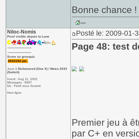
Bonne chance !
Niloc-Nomis
Posté le: 2009-01-
Pixel visible depuis la Lune
Page 48: test 
Score au grosquiz
0024194 pts.
Joue à
Dishonored (One X) / Metro 2033
(Switch)
Inscrit : Aug 11, 2002
Messages : 8697
De : Ferté sous Jouarre
Hors ligne
Premier jeu à êt
par C+ en versi