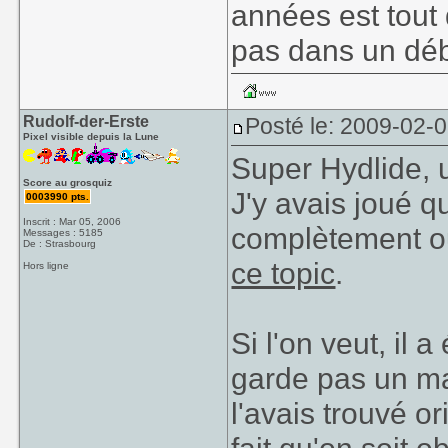
années est tout
pas dans un déb
Rudolf-der-Erste
Posté le: 2009-02-
Pixel visible depuis la Lune
Super Hydlide, 
Score au grosquiz
J'y avais joué q
0003990 pts.
Inscrit : Mar 05, 2006
complètement oub
Messages : 5185
De : Strasbourg
ce topic
.
Hors ligne
Si l'on veut, il 
garde pas un ma
l'avais trouvé o