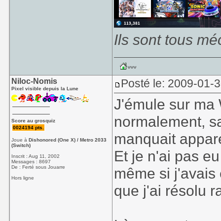
Ils sont tous mé
Niloc-Nomis
Posté le: 2009-01-
Pixel visible depuis la Lune
J'émule sur ma 
normalement, sa
Score au grosquiz
0024194 pts.
manquait appare
Joue à
Dishonored (One X) / Metro 2033
(Switch)
Et je n'ai pas eu 
Inscrit : Aug 11, 2002
Messages : 8697
De : Ferté sous Jouarre
même si j'avai
Hors ligne
que j'ai résolu 