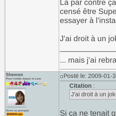
Là par contre ça
censé être Supe
essayer à l'insta
J'ai droit à un j
____________
... mais j'ai re
Shenron
Posté le: 2009-01-
Pixel visible depuis la Lune
Citation
:
J'ai droit à un jo
Si ça ne tenait 
Score au grosquiz
0028032 pts.