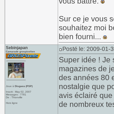
vous battre.
Sur ce je vous s
souhaitez moi b
bien fourni...
Sebinjapan
Posté le: 2009-01-
Camarade grospixelien
Super idée ! Je 
magazines de je
des années 80 en
nostalgie que p
Joue à
Disgaea (PSP)
Inscrit : May 02, 2007
avis éclairé qu
Messages : 7781
De : Thionville
de nombreux tes
Hors ligne