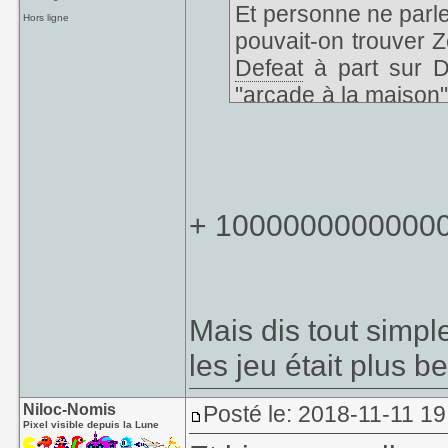
Et personne ne parl
Hors ligne
pouvait-on trouver 
Defeat
à part sur 
"arcade à la maison" 
trop du hard compa
console ressembla
phare de l'époque, l
La dreamcast est é
+ 1000000000000
qualité/propret
plygone/textures/effe
que sur Gamecube e
PS2. Les résultats 
Mais dis tout simpl
VGA c'est le bonheur
les jeu était plus 
[ Ce Message a été é
Niloc-Nomis
Posté le: 2018-11-11 19
Pixel visible depuis la Lune