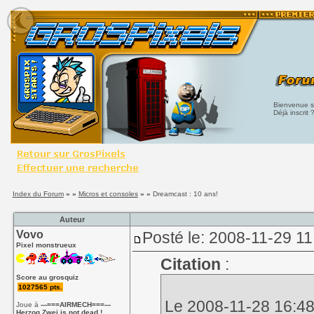
Bienvenue su
Déjà inscrit 
Index du Forum
» »
Micros et consoles
» »
Dreamcast : 10 ans!
Auteur
Vovo
Posté le: 2008-11-29 11
Pixel monstrueux
Citation
:
Score au grosquiz
1027565 pts.
Le 2008-11-28 16:48,
Joue à
---===AIRMECH===---
Herzog Zwei is not dead !