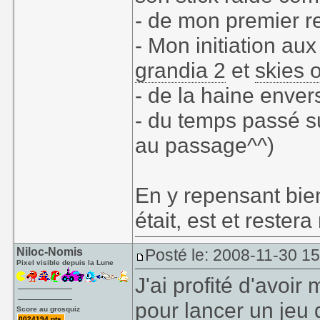
- de mon premier reb
- Mon initiation au
grandia 2
et
skies 
- de la haine envers
- du temps passé s
au passage^^)
En y repensant bie
était, est et rester
Niloc-Nomis
Posté le: 2008-11-30 1
Pixel visible depuis la Lune
J'ai profité d'avo
pour lancer un jeu 
Score au grosquiz
0024194 pts.