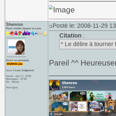
Shenron
Posté le: 2008-11-29 1
Pixel visible depuis la Lune
Citation
:
* Le délire à tourner 
Pareil ^^ Heureuse
Score au grosquiz
0028032 pts.
_______________
Joue à
Lost Judgment
Inscrit : Jan 17, 2008
Messages : 9738
De : Massy
Hors ligne