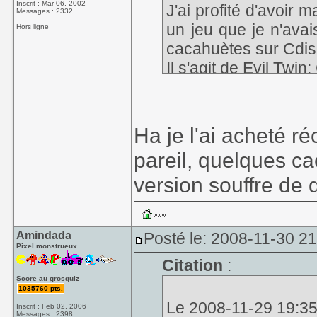
Inscrit : Mar 06, 2002
J'ai profité d'avoir
Messages : 2332
un jeu que je n'ava
Hors ligne
cacahuètes sur Cdis
Il s'agit de
Evil Twin
:
Ha je l'ai acheté 
pareil, quelques ca
version souffre de 
Amindada
Posté le: 2008-11-30 2
Pixel monstrueux
Citation
:
Score au grosquiz
1035760 pts.
Le 2008-11-29 19:35, 
Inscrit : Feb 02, 2006
Messages : 2398