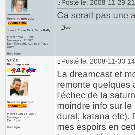
Posté le: 2008-11-29 2
Ca serait pas une 
Score au grosquiz
0008865 pts.
Joue à
Crazy Taxi, Sega Rally
Inscrit : Mar 08, 2002
Messages : 10287
De : The cable car, puis Pizza
Hut™.
Hors ligne
yoZe
Posté le: 2008-11-30 1
Pixel imposant
La dreamcast et moi
remonte quelques a
l'échec de la saturn
Score au grosquiz
moindre info sur le
0000600 pts.
dural, katana etc). 
Inscrit : Jan 16, 2003
Messages : 903
De : Paris
mes espoirs en cet
Hors ligne