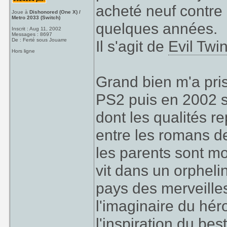
acheté neuf contre
Joue à
Dishonored (One X) /
Metro 2033 (Switch)
quelques années.
Inscrit : Aug 11, 2002
Messages : 8697
De : Ferté sous Jouarre
Il s'agit de
Evil Twi
Hors ligne
Grand bien m'a pris
PS2 puis en 2002 s
dont les qualités r
entre les romans de
les parents sont mo
vit dans un orpheli
pays des merveille
l'imaginaire du hér
l'inspiration du bes