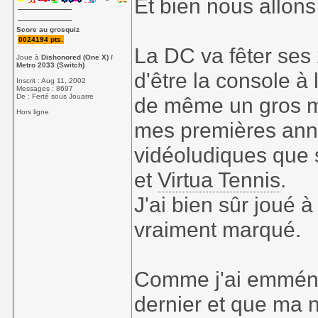
Et bien nous allons 
Score au grosquiz
0024194 pts.
La DC va fêter ses 
Joue à
Dishonored (One X) /
Metro 2033 (Switch)
d'être la console à 
Inscrit : Aug 11, 2002
Messages : 8697
De : Ferté sous Jouarre
de même un gros m
Hors ligne
mes premières anné
vidéoludiques que 
et
Virtua Tennis
.
J'ai bien sûr joué à
vraiment marqué.
Comme j'ai emména
dernier et que ma 