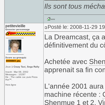
Ils sont tous mécha
petitevieille
Posté le: 2008-11-29 1
Grossier personnage
La Dreamcast, ça a 
définitivement du cô
Score au grosquiz
Achetée avec
She
0008865 pts.
Joue à
Crazy Taxi, Sega Rally
apprenait sa fin c
Inscrit : Mar 08, 2002
Messages : 10287
De : The cable car, puis Pizza
Hut™.
L'année 2001 aura 
Hors ligne
machine récente :
Shenmue
1 et 2,
Vi