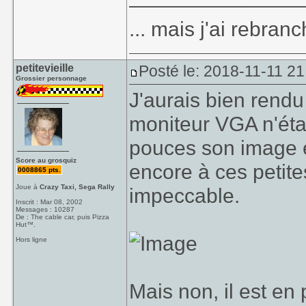
... mais j'ai rebran
petitevieille
Posté le: 2018-11-11 21
Grossier personnage
J'aurais bien ren
moniteur VGA n'éta
pouces son image es
Score au grosquiz
encore à ces petit
0008865 pts.
Joue à
Crazy Taxi, Sega Rally
impeccable.
Inscrit : Mar 08, 2002
Messages : 10287
De : The cable car, puis Pizza
Hut™.
Hors ligne
Mais non, il est en