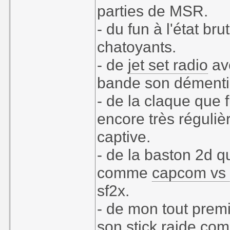
parties de MSR.
- du fun à l'état br
chatoyants.
- de
jet set radio
av
bande son démenti
- de la claque que 
encore très réguli
captive.
- de la baston 2d q
comme
capcom vs
sf2x.
- de mon tout premi
son stick raide co