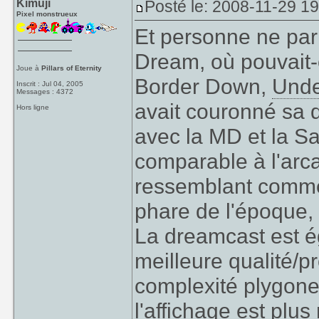
Kimuji
Posté le: 2008-11-29 1
Pixel monstrueux
Et personne ne par
Dream, où pouvait-
Joue à
Pillars of Eternity
Border Down,
Unde
Inscrit : Jul 04, 2005
Messages : 4372
avait couronné sa 
Hors ligne
avec la MD et la Sa
comparable à l'arc
ressemblant comme
phare de l'époque,
La dreamcast est é
meilleure qualité/p
complexité plygone/
l'affichage est pl