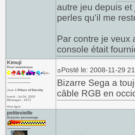
autre jeu depuis et 
perles qu'il me rest
Par contre je veux
console était fourn
Kimuji
Pixel monstrueux
Posté le: 2008-11-29 2
Bizarre Sega a tou
câble RGB en occi
Joue à
Pillars of Eternity
Inscrit : Jul 04, 2005
Messages : 4372
Hors ligne
petitevieille
Grossier personnage