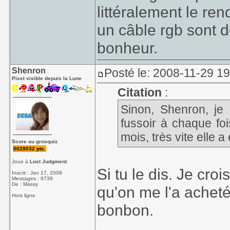
littéralement le re
un câble rgb sont d
bonheur.
Shenron
Posté le: 2008-11-29 1
Pixel visible depuis la Lune
Citation
:
Sinon, Shenron, je 
fussoir à chaque fo
mois, très vite elle 
Score au grosquiz
0028032 pts.
Joue à
Lost Judgment
Si tu le dis. Je cro
Inscrit : Jan 17, 2008
Messages : 9738
De : Massy
qu'on me l'a acheté
Hors ligne
bonbon.
_______________