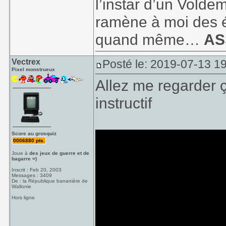
l’instar d’un Voldem
ramène à moi des é
quand même…
AS
Vectrex
Posté le: 2019-07-13 1
Pixel monstrueux
Allez me regarder ç
instructif
Score au grosquiz
0006880 pts.
Joue à
des jeux de guerre et de
bagarre =)
Inscrit : Feb 20, 2003
Messages : 3409
De : la République bananière de
Wallonie
Hors ligne