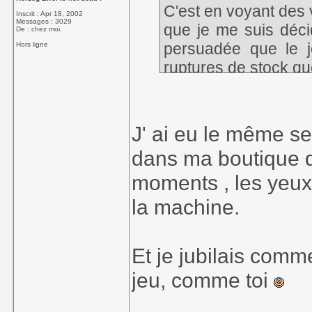
C'est en voyant des
Inscrit : Apr 18, 2002
Messages : 3029
que je me suis déci
De : chez moi.
persuadée que le je
Hors ligne
ruptures de stock que
C'est la dernière fo
blister d'un jeu.
J' ai eu le même s
dans ma boutique d
moments , les yeux
la machine.
Et je jubilais comm
jeu, comme toi
_______________