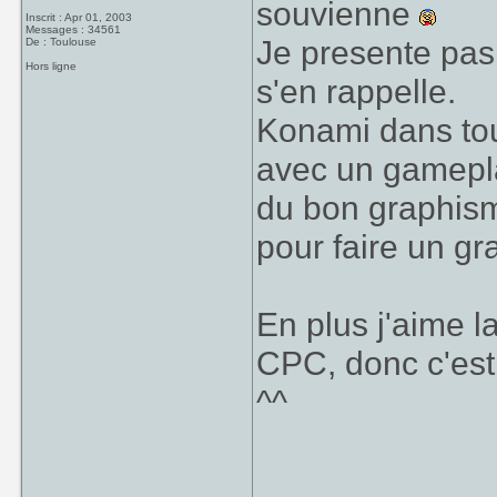
souvienne
Inscrit : Apr 01, 2003
Messages : 34561
Je presente pas
De : Toulouse
Hors ligne
s'en rappelle.
Konami dans tou
avec un gameplay
du bon graphisme
pour faire un gr
En plus j'aime l
CPC, donc c'est
^^