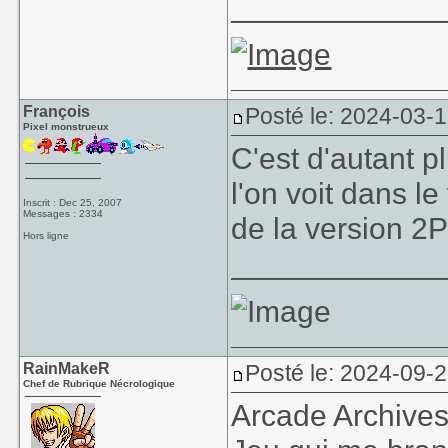
____________
François
Posté le: 2024-03-
Pixel monstrueux
C'est d'autant p
l'on voit dans l
Inscrit : Dec 25, 2007
Messages : 2334
de la version 2
Hors ligne
____________
RainMakeR
Posté le: 2024-09-
Chef de Rubrique Nécrologique
Arcade Archiv