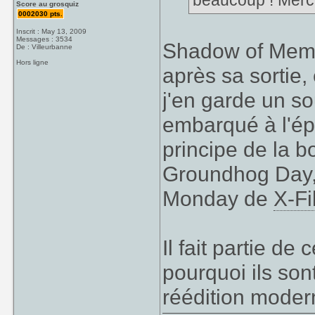
beaucoup ! Merci
Score au grosquiz
0002030 pts.
Inscrit : May 13, 2009
Messages : 3534
Shadow of Memor
De : Villeurbanne
Hors ligne
après sa sortie, 
j'en garde un so
embarqué à l'ép
principe de la 
Groundhog Day,
Monday de
X-Fi
Il fait partie d
pourquoi ils son
réédition moder