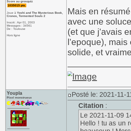
Score au grosquiz
1035015 pts.
Mais en résumé ce
Joue à
Yoshi and The Mysterious Book,
Cronos, Tormented Souls 2
avec une soluc
Inscrit : Apr 01, 2003
Messages : 34561
(et que j'avais
De : Toulouse
Hors ligne
l'epoque), mais 
solide, et vraim
____________
Youpla
Posté le: 2021-11-1
Pixel monstrueux
Citation
:
Le 2021-11-09 14:
Hello ! tu as un 