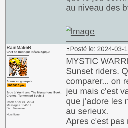
au niveau des 
____________
RainMakeR
Posté le: 2024-03-
Chef de Rubrique Nécrologique
MYSTIC
WARR
Sunset riders
. Q
comparer... on
Score au grosquiz
1035015 pts.
jeu mais c'est 
Joue à
Yoshi and The Mysterious Book,
Cronos, Tormented Souls 2
que j'adore les 
Inscrit : Apr 01, 2003
Messages : 34561
au serieux.
De : Toulouse
Hors ligne
Apres c'est pas