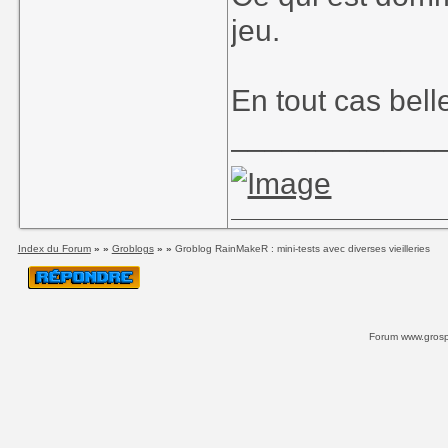
jeu.
En tout cas belle
____________
Index du Forum
» »
Groblogs
» »
Groblog RainMakeR : mini-tests avec diverses vieilleries
Forum www.grospi