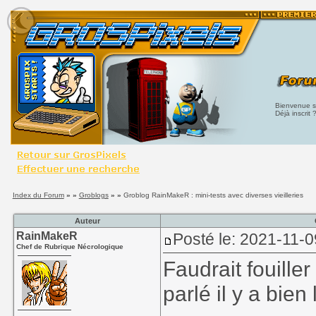
Bienvenue su
Déjà inscrit 
Index du Forum
» »
Groblogs
» »
Groblog RainMakeR : mini-tests avec diverses vieilleries
Auteur
RainMakeR
Posté le: 2021-11-0
Chef de Rubrique Nécrologique
Faudrait fouille
parlé il y a bie