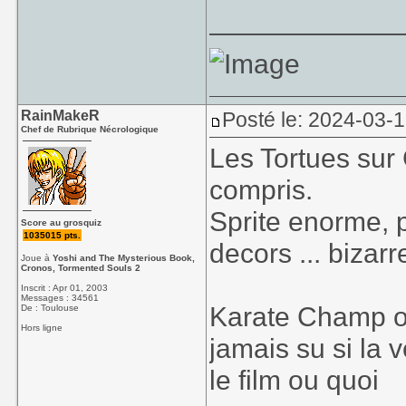
____________
RainMakeR
Posté le: 2024-03-
Chef de Rubrique Nécrologique
Les Tortues sur 
compris.
Sprite enorme, p
Score au grosquiz
1035015 pts.
decors ... bizarr
Joue à
Yoshi and The Mysterious Book,
Cronos, Tormented Souls 2
Inscrit : Apr 01, 2003
Messages : 34561
Karate Champ oui
De : Toulouse
Hors ligne
jamais su si la v
le film ou quoi