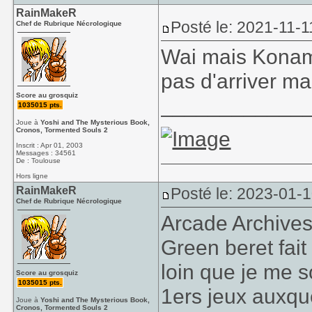
RainMakeR
Posté le: 2021-11-1
Chef de Rubrique Nécrologique
Wai mais Konami.
pas d'arriver 
Score au grosquiz
____________
1035015 pts.
Joue à
Yoshi and The Mysterious Book,
Cronos, Tormented Souls 2
Inscrit : Apr 01, 2003
Messages : 34561
De : Toulouse
Hors ligne
RainMakeR
Posté le: 2023-01-
Chef de Rubrique Nécrologique
Arcade Archive
Green beret fait
loin que je me s
Score au grosquiz
1035015 pts.
1ers jeux auxque
Joue à
Yoshi and The Mysterious Book,
Cronos, Tormented Souls 2