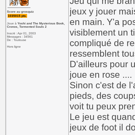
Jeu qui me bran
jeux y jouer mai
Score au grosquiz
1035015 pts.
en main. Y'a pos
Joue à
Yoshi and The Mysterious Book,
Cronos, Tormented Souls 2
visiblement un ti
Inscrit : Apr 01, 2003
Messages : 34561
compliqué de rec
De : Toulouse
Hors ligne
ressemblent tou
D'ailleurs pour 
joue en rose ....
Sinon c'est de l
pieds, des coups 
voit tu peux pre
Le jeu est quan
jeux de foot il 