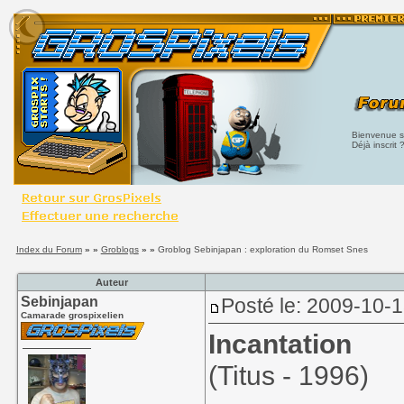
Bienvenue su
Déjà inscrit 
Index du Forum
» »
Groblogs
» »
Groblog Sebinjapan : exploration du Romset Snes
Auteur
Sebinjapan
Posté le: 2009-10-
Camarade grospixelien
Incantation
(Titus - 1996)