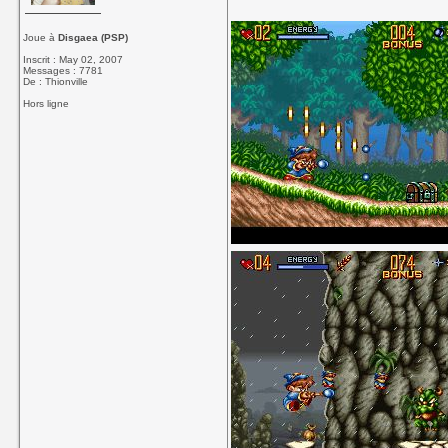
Joue à
Disgaea (PSP)
Inscrit : May 02, 2007
Messages : 7781
De : Thionville
Hors ligne