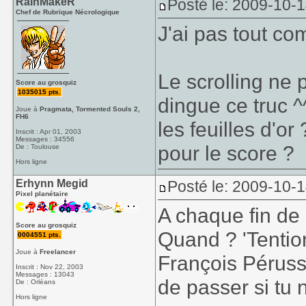
RainMakeR
Posté le: 2009-10-
Chef de Rubrique Nécrologique
J'ai pas tout co
Le scrolling ne 
Score au grosquiz
1035015 pts.
dingue ce truc ^
Joue à
Pragmata, Tormented Souls 2,
FH6
les feuilles d'o
Inscrit : Apr 01, 2003
Messages : 34556
pour le score ?
De : Toulouse
Hors ligne
Erhynn Megid
Posté le: 2009-10-
Pixel planétaire
A chaque fin de 
Score au grosquiz
Quand ? 'Tention
0004551 pts.
Joue à
Freelancer
François Péruss
Inscrit : Nov 22, 2003
Messages : 13043
de passer si tu n
De : Orléans
Hors ligne