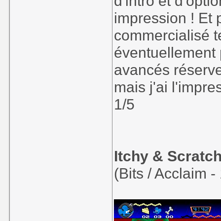
d'intro et d'opt
impression ! Et 
commercialisé t
éventuellement p
avancés réserve
mais j'ai l'impr
1/5
Itchy & Scrat
(Bits / Acclaim -