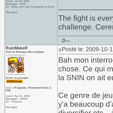
Inscrit : Jul 18, 2002
____________
Messages : 9242
De : Ooita, avec mer, montagnes et forets
Hors ligne
The fight is eve
challenge. Cer
RainMakeR
Posté le: 2009-10-
Chef de Rubrique Nécrologique
Bah mon interroga
chose. Ce qui m'
la SNIN on ait e
Score au grosquiz
1035015 pts.
Joue à
Pragmata, Tormented Souls 2,
FH6
Ce genre de jeu
Inscrit : Apr 01, 2003
Messages : 34556
y'a beaucoup d'
De : Toulouse
Hors ligne
diversifier etc.