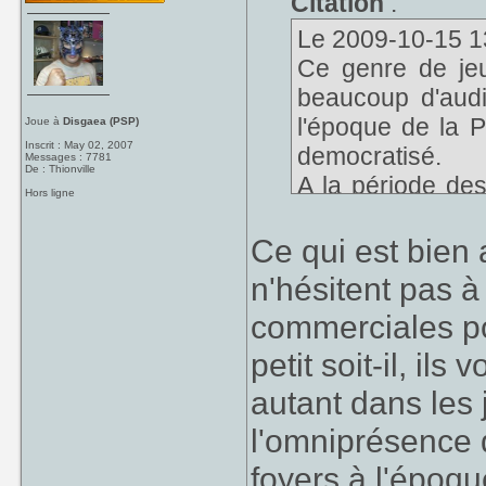
Citation
:
Le 2009-10-15 13
Ce genre de jeu
beaucoup d'audie
l'époque de la 
Joue à
Disgaea (PSP)
Inscrit : May 02, 2007
democratisé.
Messages : 7781
De : Thionville
A la période des
Hors ligne
Bon ok, sauf au 
Ce qui est bien a
n'hésitent pas à
commerciales po
petit soit-il, ils
autant dans les
l'omniprésence 
foyers à l'époqu