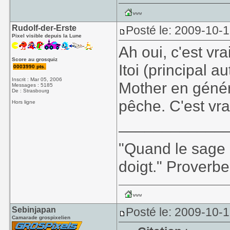
Rudolf-der-Erste
Posté le: 2009-10-
Pixel visible depuis la Lune
Ah oui, c'est vr
Score au grosquiz
Itoi (principal au
0003990 pts.
Inscrit : Mar 05, 2006
Mother en généra
Messages : 5185
De : Strasbourg
pêche. C'est vr
Hors ligne
____________
"Quand le sage m
doigt." Proverbe
Sebinjapan
Posté le: 2009-10-
Camarade grospixelien