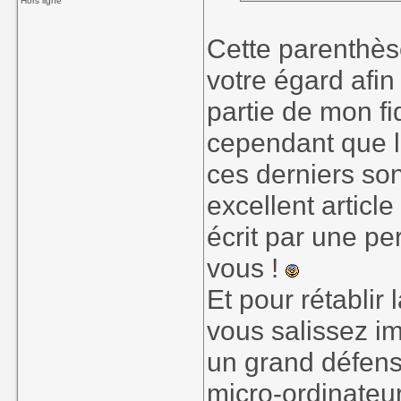
Hors ligne
Alors, mon tout p
Cette parenthès
capital sympathi
votre égard afin 
genre d'inepties
micros a déjà so
partie de mon fi
que cela empire.
cependant que l
ces derniers so
excellent articl
écrit par une p
vous !
Et pour rétablir
vous salissez i
un grand défense
micro-ordinateu