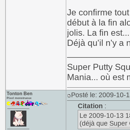
Je confirme tout 
début à la fin a
jolis. La fin est
Déjà qu'il n'y a n
____________
Super Putty Sq
Mania... où est
Tonton Ben
Posté le: 2009-10-
Pixel monstrueux
Citation
:
Le 2009-10-13 18
(déjà que
Super 