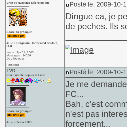
Posté le: 2009-10-
Chef de Rubrique Nécrologique
Dingue ca, je pe
de peches. Ils so
Score au grosquiz
____________
1035015 pts.
Joue à
Pragmata, Tormented Souls 2,
FH6
Inscrit : Apr 01, 2003
Messages : 34556
De : Toulouse
Hors ligne
LVD
Posté le: 2009-10-
Pixel visible depuis la Lune
Je me demande m
FC...
Bah, c'est comm
n'est pas intere
Score au grosquiz
0021285 pts.
forcement...
Joue à
Zelda TOTK