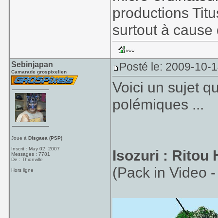
productions Tit
surtout à cause d
Sebinjapan
Posté le: 2009-10-
Camarade grospixelien
Voici un sujet 
polémiques ...
Joue à
Disgaea (PSP)
Inscrit : May 02, 2007
Isozuri : Ritou
Messages : 7781
De : Thionville
(Pack in Video 
Hors ligne