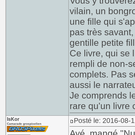
Vous y trouverez
vilain, un bong
une fille qui s'
pas très savant
gentille petite fi
Ce livre, qui se
rempli de non-se
complets. Pas s
aussi le narrate
Je comprends le
rare qu'un livre 
IsKor
Posté le: 2016-08-
Camarade grospixelien
Ayé, mangé "Nui