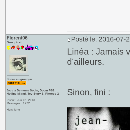
Florent06
Posté le: 2016-07-
Gros pixel
Linéa : Jamais v
d'ailleurs.
Score au grosquiz
0001710 pts.
Sinon, fini :
Joue à
Demon's Souls, Doom PS3,
Hotline Miami, Toy Story 3, Picross 2
Inscrit : Jun 06, 2013
Messages : 1972
Hors ligne