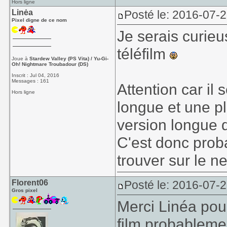
Hors ligne
Linėa
Posté le: 2016-07-2
Pixel digne de ce nom
Je serais curieu
téléfilm
Joue à
Stardew Valley (PS Vita) / Yu-Gi-
Oh! Nightmare Troubadour (DS)
Inscrit : Jul 04, 2016
Messages : 161
Attention car il
Hors ligne
longue et une pl
version longue q
C'est donc prob
trouver sur le ne
Florent06
Posté le: 2016-07-2
Gros pixel
Merci Linéa pou
film probableme