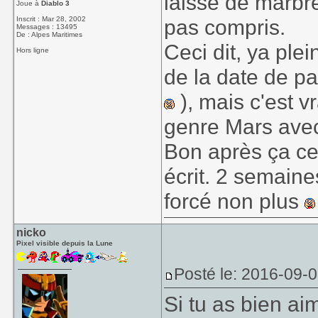
laissé de marbre
Joue à
Diablo 3
Inscrit : Mar 28, 2002
pas compris.
Messages : 13495
De : Alpes Maritimes
Ceci dit, ya ple
Hors ligne
de la date de pa
), mais c'est v
genre Mars ave
Bon après ça ce l
écrit. 2 semaine
forcé non plus
nicko
Pixel visible depuis la Lune
Posté le: 2016-09-
Si tu as bien ai