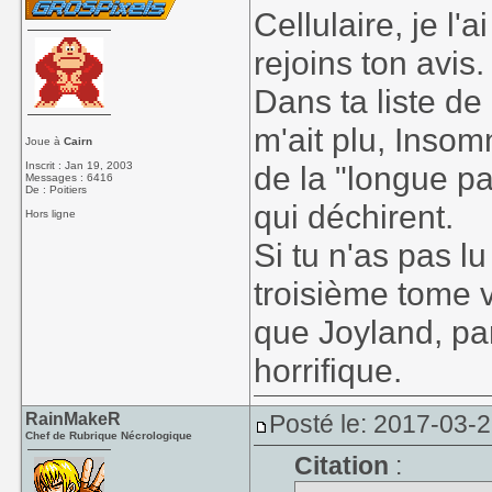
Cellulaire, je l'a
rejoins ton avis.
Dans ta liste de 
m'ait plu, Inso
Joue à
Cairn
Inscrit : Jan 19, 2003
de la "longue p
Messages : 6416
De : Poitiers
qui déchirent.
Hors ligne
Si tu n'as pas lu
troisième tome vi
que Joyland, par
horrifique.
RainMakeR
Posté le: 2017-03-
Chef de Rubrique Nécrologique
Citation
: