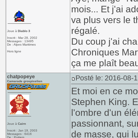
mois... Et j'ai a
va plus vers le t
régalé.
Joue à
Diablo 3
Inscrit : Mar 28, 2002
Du coup j'ai ch
Messages : 13495
De : Alpes Maritimes
Chroniques Mar
Hors ligne
ça me plaît be
chatpopeye
Posté le: 2016-08-
Camarade grospixelien
Et moi en ce mo
Stephen King. Et
l'ombre d'un élém
passionnant, sur
Joue à
Cairn
Inscrit : Jan 19, 2003
de masse, qui lu
Messages : 6416
De : Poitiers