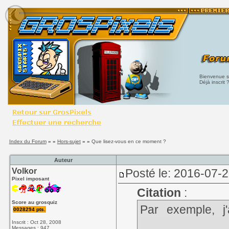
Bienvenue su
Déjà inscrit 
Index du Forum
» »
Hors-sujet
» »
Que lisez-vous en ce moment ?
Auteur
Volkor
Posté le: 2016-07-
Pixel imposant
Citation
:
Score au grosquiz
Par exemple, j
0028294 pts.
criminel et qu'il
Inscrit : Oct 28, 2008
Messages : 947