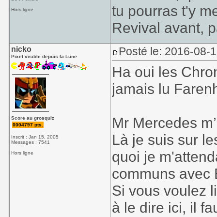
tu pourras t'y 
Hors ligne
Revival avant, pa
nicko
Posté le: 2016-08-
Pixel visible depuis la Lune
Ha oui les Chron
jamais lu Faren
Mr Mercedes m’in
Score au grosquiz
0004797 pts.
Là je suis sur l
Inscrit : Jan 15, 2005
Messages : 7541
quoi je m'attenda
Hors ligne
communs avec 
Si vous voulez l
à le dire ici, il 