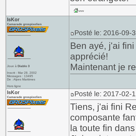
IsKor
Camarade grospixelien
Posté le: 2016-09-
Ben ayé, j'ai fi
apprécié!
Maintenant je re
Joue à
Diablo 3
Inscrit : Mar 28, 2002
Messages : 13495
De : Alpes Maritimes
Hors ligne
IsKor
Posté le: 2017-02-
Camarade grospixelien
Tiens, j'ai fini 
composante fant
la toute fin dan