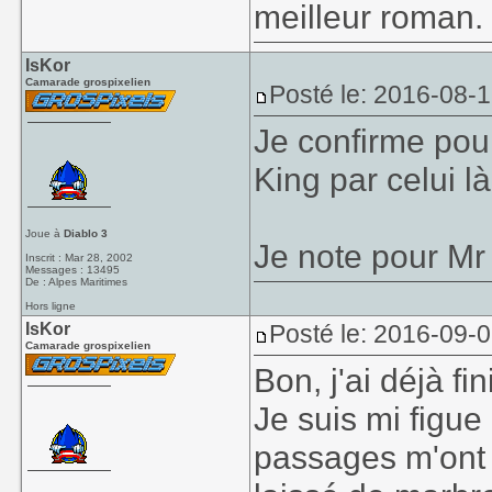
meilleur roman.
IsKor
Camarade grospixelien
Posté le: 2016-08-
Je confirme pour 
King par celui là
Joue à
Diablo 3
Je note pour Mr
Inscrit : Mar 28, 2002
Messages : 13495
De : Alpes Maritimes
Hors ligne
IsKor
Posté le: 2016-09-
Camarade grospixelien
Bon, j'ai déjà f
Je suis mi figue
passages m'ont 