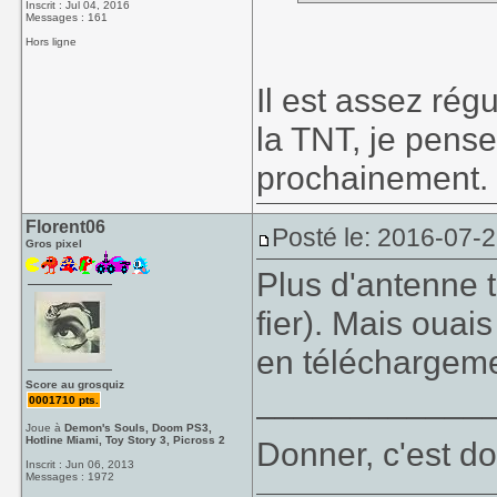
Inscrit : Jul 04, 2016
Messages : 161
Hors ligne
Il est assez rég
la TNT, je pense 
prochainement.
Florent06
Posté le: 2016-07-2
Gros pixel
Plus d'antenne t
fier). Mais ouais 
en téléchargemen
Score au grosquiz
____________
0001710 pts.
Joue à
Demon's Souls, Doom PS3,
Hotline Miami, Toy Story 3, Picross 2
Donner, c'est do
Inscrit : Jun 06, 2013
Messages : 1972