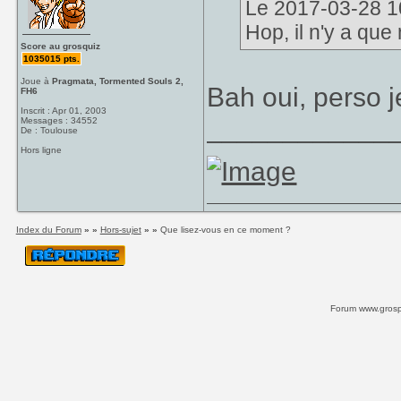
Le 2017-03-28 10:
Hop, il n'y a que
Score au grosquiz
1035015 pts.
Joue à
Pragmata, Tormented Souls 2,
Bah oui, perso j
FH6
Inscrit : Apr 01, 2003
____________
Messages : 34552
De : Toulouse
Hors ligne
Index du Forum
» »
Hors-sujet
» »
Que lisez-vous en ce moment ?
Forum www.grospi