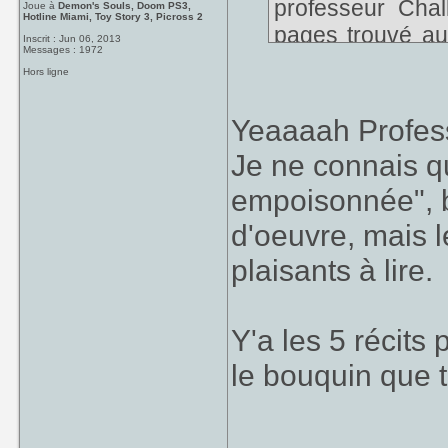
professeur Cha
Joue à
Demon's Souls, Doom PS3,
Hotline Miami, Toy Story 3, Picross 2
pages trouvé au 
Inscrit : Jun 06, 2013
Messages : 1972
vais avoir de quo
Hors ligne
Yeaaaah Profess
Je ne connais q
empoisonnée", b
d'oeuvre, mais l
plaisants à lire.
Y'a les 5 récits
le bouquin que t