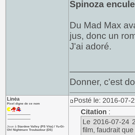
Spinoza encule
Du Mad Max avan
jus, donc un roma
J'ai adoré.
____________
Donner, c'est do
Linėa
Posté le: 2016-07-2
Pixel digne de ce nom
Citation
:
Le 2016-07-24 22
Joue à
Stardew Valley (PS Vita) / Yu-Gi-
film, faudrait que
Oh! Nightmare Troubadour (DS)