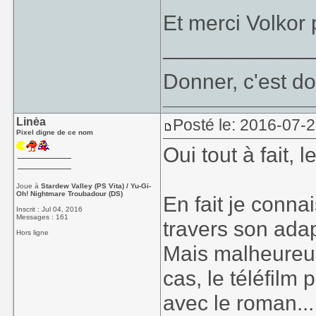
Et merci Volkor
____________
Donner, c'est do
Linėa
Posté le: 2016-07-
Pixel digne de ce nom
Oui tout à fait, 
Joue à
Stardew Valley (PS Vita) / Yu-Gi-
Oh! Nightmare Troubadour (DS)
En fait je conn
Inscrit : Jul 04, 2016
Messages : 161
travers son ada
Hors ligne
Mais malheureu
cas, le téléfilm
avec le roman...