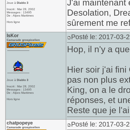
J'ai maintenant 
Joue à
Diablo 3
Inscrit : Mar 28, 2002
Desolation, Dre
Messages : 13495
De : Alpes Maritimes
sûrement me ref
Hors ligne
IsKor
Posté le: 2017-03-
Camarade grospixelien
Hop, il n'y a qu
Hier soir j'ai fin
pas non plus ex
Joue à
Diablo 3
Inscrit : Mar 28, 2002
King, on a le dr
Messages : 13495
De : Alpes Maritimes
réponses, et un
Hors ligne
Reste que je l'ai
chatpopeye
Posté le: 2017-03-
Camarade grospixelien