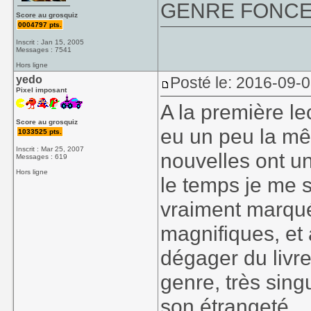
GENRE FONCE, 
Score au grosquiz
0004797 pts.
Inscrit : Jan 15, 2005
Messages : 7541
Hors ligne
yedo
Posté le: 2016-09-
Pixel imposant
A la première le
Score au grosquiz
eu un peu la mê
1033525 pts.
Inscrit : Mar 25, 2007
nouvelles ont u
Messages : 619
Hors ligne
le temps je me s
vraiment marqué
magnifiques, et à
dégager du livr
genre, très sing
son étrangeté.