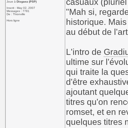
casuaux (pluriel
Joue à
Disgaea (PSP)
Inscrit : May 02, 2007
"Mah si, regarde
Messages : 7781
De : Thionville
historique. Mais
Hors ligne
au début de l'ar
L'intro de
Gradi
ultime sur l'évo
qui traite la qu
d'être exhaustiv
ajoutant quelqu
titres qu'on re
romset, et en r
quelques titres