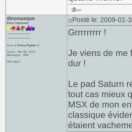
dinomasque
Posté le: 2009-01-
Pixel imposant
Grrrrrrrrr !
Joue à
Virtua Fighter 2
Je viens de me 
Inscrit : Mar 06, 2003
Messages : 896
dur !
Hors ligne
Le pad Saturn r
tout cas mieux q
MSX de mon enfa
classique évide
étaient vachem