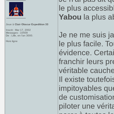
le plus accessi
Yabou
la plus a
Joue à
Clair Obscur Expedition 33
Inscrit : Mar 17, 2002
Je ne me suis j
Messages : 10509
De : Lille, en l'an 3000.
le plus facile. T
Hors ligne
évidence. Certa
franchir leurs 
véritable cauch
Il existe toutef
impitoyables que
de customisatio
piloter une véri