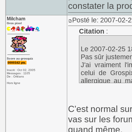
constater la pr
Milcham
Posté le: 2007-02-
Gros pixel
Citation
:
Le 2007-02-25 1
Pas sûr justemen
Score au grosquiz
0000342 pts.
J'ai vraiment l
Inscrit : Oct 02, 2005
celui de Grosp
Messages : 1105
De : Orléans
allergique au m
Hors ligne
manic".
C'est normal sur
vas sur les foru
quand même.