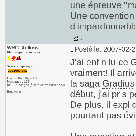
une épreuve "ma
Une convention
d'impardonnabl
WRC_Xelloss
Posté le: 2007-02-
Pixel digne de ce nom
J'ai enfin lu ce
Score au grosquiz
vraiment! Il arri
0001400 pts.
Inscrit : Dec 16, 2005
la saga
Gradius
Messages : 171
De : Beuvrages (à côté de Valenciennes)
début, j'ai pris p
Hors ligne
De plus, il expl
pourtant pas évi