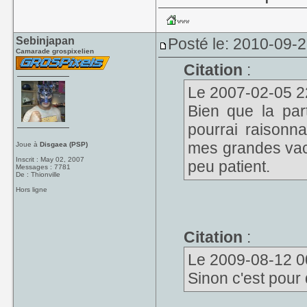
Sebinjapan
Posté le: 2010-09-2
Camarade grospixelien
Citation
:
Le 2007-02-05 22:
Bien que la par
pourrai raisonn
mes grandes vaca
Joue à
Disgaea (PSP)
Inscrit : May 02, 2007
peu patient.
Messages : 7781
De : Thionville
Hors ligne
Citation
:
Le 2009-08-12 00:
Sinon c'est pour 