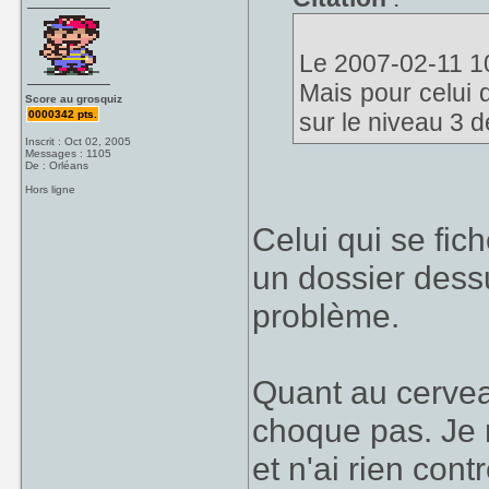
Le 2007-02-11 10
Mais pour celui 
Score au grosquiz
0000342 pts.
sur le niveau 3 
Inscrit : Oct 02, 2005
Messages : 1105
De : Orléans
Hors ligne
Celui qui se fic
un dossier dessu
problème.
Quant au cerve
choque pas. Je 
et n'ai rien cont