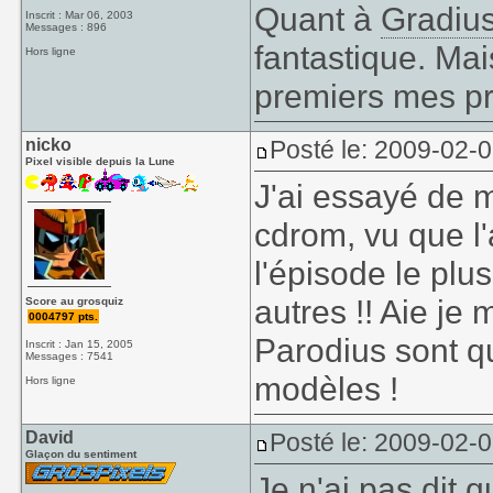
Quant à
Gradiu
Inscrit : Mar 06, 2003
Messages : 896
fantastique. Mai
Hors ligne
premiers mes pr
nicko
Posté le: 2009-02-
Pixel visible depuis la Lune
J'ai essayé de 
cdrom, vu que l'
l'épisode le plu
autres !! Aie je 
Score au grosquiz
0004797 pts.
Parodius sont q
Inscrit : Jan 15, 2005
Messages : 7541
modèles !
Hors ligne
David
Posté le: 2009-02-
Glaçon du sentiment
Je n'ai pas dit q