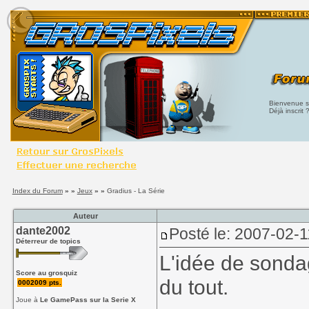
Bienvenue su
Déjà inscrit 
Index du Forum
» »
Jeux
» »
Gradius - La Série
Auteur
dante2002
Posté le: 2007-02-1
Déterreur de topics
L'idée de sondag
Score au grosquiz
du tout.
0002009 pts.
Joue à
Le GamePass sur la Serie X