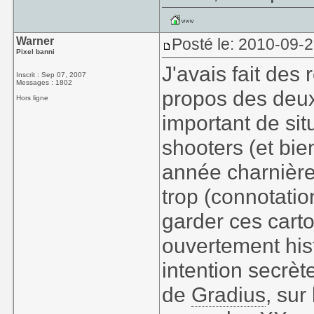
Warner
Posté le: 2010-09-
Pixel banni
J'avais fait des
Inscrit : Sep 07, 2007
Messages : 1802
propos des deux
Hors ligne
important de si
shooters (et bie
année charnière
trop (connotatio
garder ces cart
ouvertement hist
intention secrète
de
Gradius
, sur