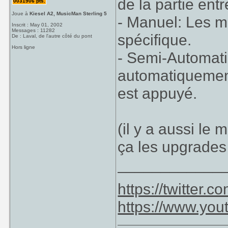
de la partie en
0031906 pts.
Joue à
Kiesel A2, MusicMan Sterling 5
- Manuel: Les m
Inscrit : May 01, 2002
Messages : 11282
spécifique.
De : Laval, de l'autre côté du pont
Hors ligne
- Semi-Automati
automatiquement 
est appuyé.
(il y a aussi le
ça les upgrades
____________
https://twitter
https://www.yo