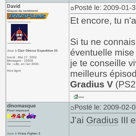
David
Posté le: 2009-01-
Glaçon du sentiment
Et encore, tu n'
Si tu ne connais
éventuelle mise 
Joue à
Clair Obscur Expedition 33
Inscrit : Mar 17, 2002
je te conseille 
Messages : 10509
De : Lille, en l'an 3000.
meilleurs épiso
Hors ligne
Gradius V
(PS2
dinomasque
Posté le: 2009-02-0
Pixel imposant
J'ai
Gradius
III 
Joue à
Virtua Fighter 2