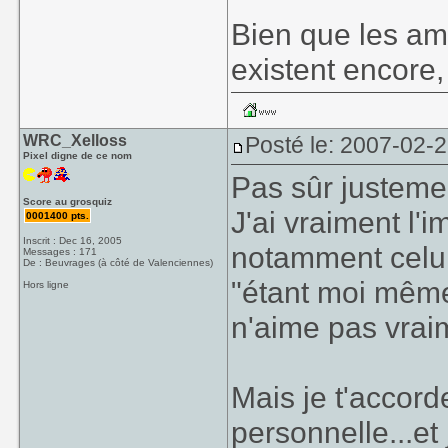
Bien que les am
existent encore, 
WRC_Xelloss
Posté le: 2007-02-
Pixel digne de ce nom
Pas sûr justeme
Score au grosquiz
J'ai vraiment l'
0001400 pts.
Inscrit : Dec 16, 2005
notamment celui
Messages : 171
De : Beuvrages (à côté de Valenciennes)
"étant moi même
Hors ligne
n'aime pas vrai
Mais je t'accor
personnelle...et