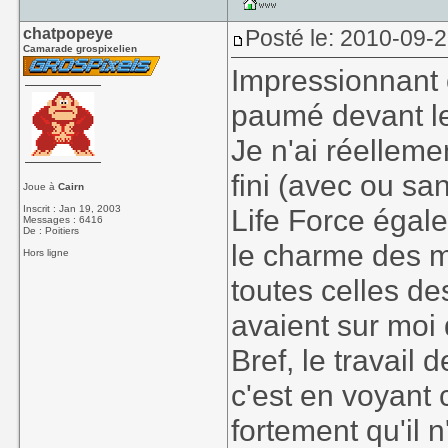
chatpopeye
Posté le: 2010-09-
Camarade grospixelien
Impressionnant c
paumé devant les
Je n'ai réelleme
fini (avec ou sa
Joue à
Cairn
Inscrit : Jan 19, 2003
Life Force égal
Messages : 6416
De : Poitiers
le charme des 
Hors ligne
toutes celles d
avaient sur moi
Bref, le travail
c'est en voyant 
fortement qu'il 