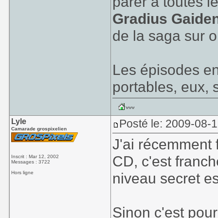
parer à toutes l
Gradius Gaide
de la saga sur o
Les épisodes en 
portables, eux, 
Lyle
Posté le: 2009-08-
Camarade grospixelien
J'ai récemment 
CD, c'est franc
Inscrit : Mar 12, 2002
Messages : 3722
Hors ligne
niveau secret e
Sinon c'est pour