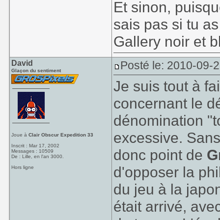
Et sinon, puisqu
sais pas si tu a
Gallery noir et 
David
Posté le: 2010-09-
Glaçon du sentiment
Je suis tout à f
concernant le d
dénomination "t
excessive. San
Joue à
Clair Obscur Expedition 33
Inscrit : Mar 17, 2002
donc point de
G
Messages : 10509
De : Lille, en l'an 3000.
d'opposer la phi
Hors ligne
du jeu à la jap
était arrivé, ave