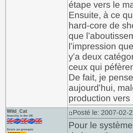
étape vers le m
Ensuite, à ce que
hard-core de sh
que l'aboutissem
l'impression que
y'a deux catégor
ceux qui péfèren
De fait, je pen
aujourd'hui, ma
production vers 
Wild_Cat
Posté le: 2007-02-
Anarchy in the UK
Pour le système 
Score au grosquiz