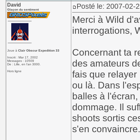
David
Posté le: 2007-02-
Glaçon du sentiment
Merci à Wild d'a
interrogations,
Concernant ta r
Joue à
Clair Obscur Expedition 33
Inscrit : Mar 17, 2002
des amateurs de
Messages : 10509
De : Lille, en l'an 3000.
fais que relayer 
Hors ligne
ou là. Dans l'es
balles à l'écran,
dommage. Il suffi
shoots sortis ce
s'en convaincre