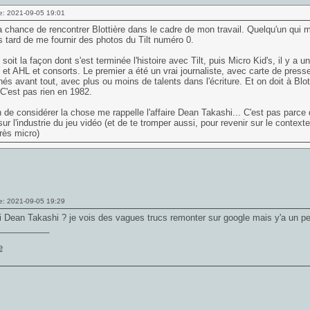
e: 2021-09-05 19:01
la chance de rencontrer Blottière dans le cadre de mon travail. Quelqu'un qui m
s tard de me fournir des photos du Tilt numéro 0.
soit la façon dont s'est terminée l'histoire avec Tilt, puis Micro Kid's, il y 
e et AHL et consorts. Le premier a été un vrai journaliste, avec carte de presse
és avant tout, avec plus ou moins de talents dans l'écriture. Et on doit à Blot
C'est pas rien en 1982.
 de considérer la chose me rappelle l'affaire Dean Takashi... C'est pas parce
 sur l'industrie du jeu vidéo (et de te tromper aussi, pour revenir sur le context
très micro)
e: 2021-09-05 19:29
i Dean Takashi ? je vois des vagues trucs remonter sur google mais y'a un pe
___________