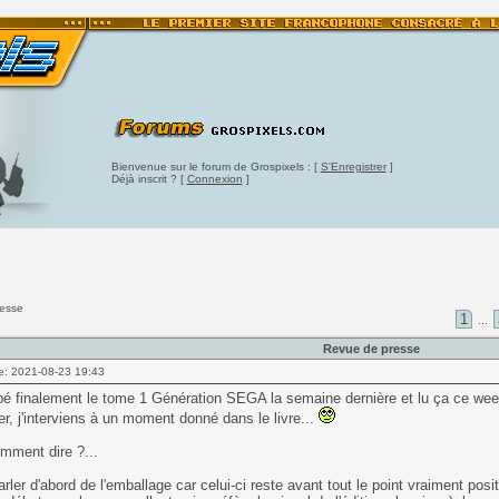
Bienvenue sur le forum de Grospixels : [
S'Enregistrer
]
Déjà inscrit ? [
Connexion
]
resse
1
...
Revue de presse
e: 2021-08-23 19:43
pé finalement le tome 1 Génération SEGA la semaine dernière et lu ça ce week-e
er, j'interviens à un moment donné dans le livre...
mment dire ?...
rler d'abord de l'emballage car celui-ci reste avant tout le point vraiment posi