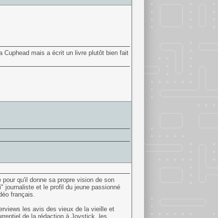
 Cuphead mais a écrit un livre plutôt bien fait
re pour qu'il donne sa propre vision de son
i" journaliste et le profil du jeune passionné
déo français.
iews les avis des vieux de la vieille et
rentiel de la rédaction à Joystick, les