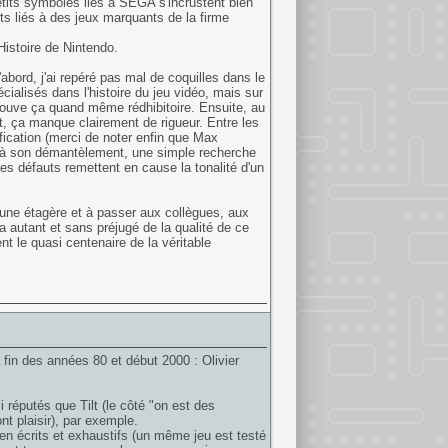
 petits symboles liés à SEGA s'incrustent bien
rts liés à des jeux marquants de la firme
Histoire de Nintendo.
'abord, j'ai repéré pas mal de coquilles dans le
ialisés dans l'histoire du jeu vidéo, mais sur
trouve ça quand même rédhibitoire. Ensuite, au
t, ça manque clairement de rigueur. Entre les
fication (merci de noter enfin que Max
é à son démantèlement, une simple recherche
 ces défauts remettent en cause la tonalité d'un
r une étagère et à passer aux collègues, aux
ra autant et sans préjugé de la qualité de ce
ent le quasi centenaire de la véritable
a fin des années 80 et début 2000 : Olivier
i réputés que Tilt (le côté "on est des
nt plaisir), par exemple.
en écrits et exhaustifs (un même jeu est testé