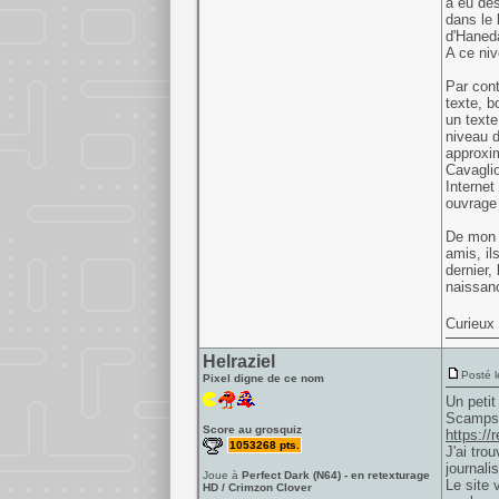
a eu des
dans le 
d'Haneda
A ce niv
Par cont
texte, b
un texte
niveau d
approxim
Cavagli
Internet
ouvrage 
De mon a
amis, il
dernier,
naissan
Curieux 
Helraziel
Posté l
Pixel digne de ce nom
Un petit
Scamps
Score au grosquiz
https://
1053268 pts.
J'ai tro
journali
Joue à
Perfect Dark (N64) - en retexturage
Le site 
HD / Crimzon Clover