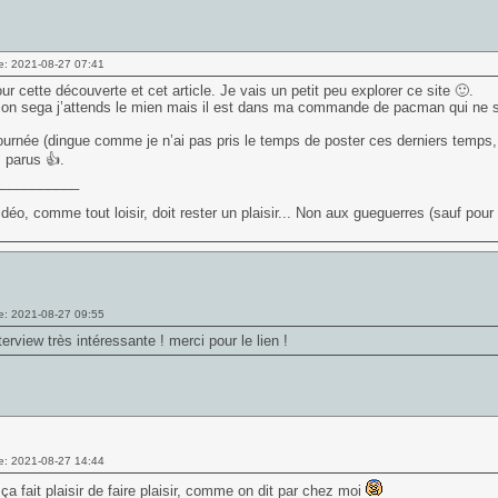
e: 2021-08-27 07:41
ur cette découverte et cet article. Je vais un petit peu explorer ce site 🙂.
ion sega j’attends le mien mais il est dans ma commande de pacman qui ne s
urnée (dingue comme je n’ai pas pris le temps de poster ces derniers temps
 parus 👍.
___________
idéo, comme tout loisir, doit rester un plaisir... Non aux gueguerres (sauf pour tr
e: 2021-08-27 09:55
terview très intéressante ! merci pour le lien !
e: 2021-08-27 14:44
 ça fait plaisir de faire plaisir, comme on dit par chez moi