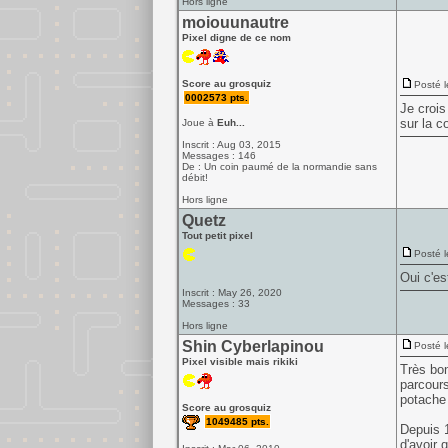
Hors ligne
moiouunautre
Pixel digne de ce nom
Score au grosquiz
Posté l
0002573 pts.
Je crois
sur la c
Joue à
Euh...
Inscrit : Aug 03, 2015
Messages : 146
De : Un coin paumé de la normandie sans
débit!
Hors ligne
Quetz
Tout petit pixel
Posté l
Oui c'es
Inscrit : May 26, 2020
Messages : 33
Hors ligne
Shin Cyberlapinou
Posté l
Pixel visible mais rikiki
Très bon
parcours
potache 
Score au grosquiz
1049485 pts.
Depuis 1
d'avoir 