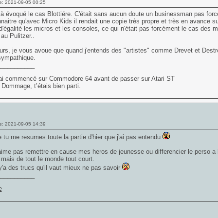
e: 2021-09-05 00:25
à évoqué le cas Blottiére. C'était sans aucun doute un businessman pas forcé
naitre qu'avec Micro Kids il rendait une copie très propre et très en avance s
d'égalité les micros et les consoles, ce qui n'était pas forcément le cas des 
au Pulitzer..
eurs, je vous avoue que quand j'entends des "artistes" comme Drevet et Destro
sympathique.
___________
J’ai commencé sur Commodore 64 avant de passer sur Atari ST
 Dommage, t’étais bien parti.
e: 2021-09-05 14:39
 tu me resumes toute la partie d'hier que j'ai pas entendu
aime pas remettre en cause mes heros de jeunesse ou differencier le perso a l'
e mais de tout le monde tout court.
y'a des trucs qu'il vaut mieux ne pas savoir
___________