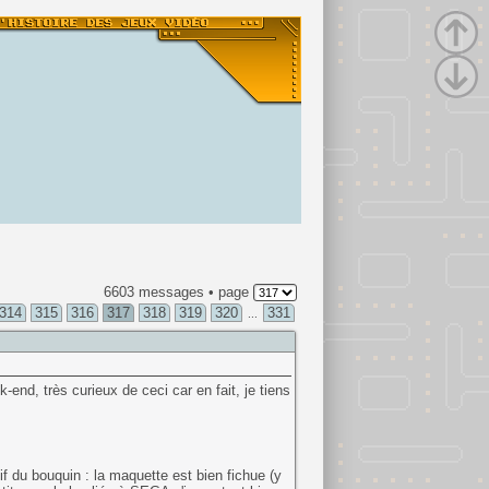
6603 messages • page
314
315
316
317
318
319
320
331
...
nd, très curieux de ceci car en fait, je tiens
tif du bouquin : la maquette est bien fichue (y