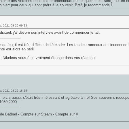
ajorité des versions consoles et ordinateurs sur lesquels il est sorti) tout en 
uvert pour ceux qui sont prêts à le soutenir. Bref, je recommande !
e: 2021-08-26 09:23
lraziel, j'ai dévoré son interview avant de commencer le taf.
___________
 de feu, il est très difficile de l’éteindre. Les tendres rameaux de l’innocence 
nté est alors en péril
: Nikeleos vous êtes vraiment étrange dans vos réactions
e: 2021-08-26 18:25
ercis aussi, c'était très intéressant et agréable à lire! Ses souvenirs recoupe
 1980-2000.
___________
 de Batbad
-
Compte sur Steam
-
Compte sur X