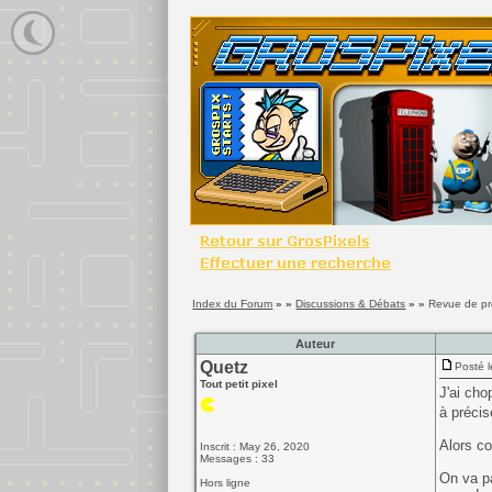
Index du Forum
» »
Discussions & Débats
» »
Revue de p
Auteur
Quetz
Posté l
Tout petit pixel
J'ai cho
à précis
Alors co
Inscrit : May 26, 2020
Messages : 33
On va pa
Hors ligne