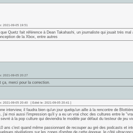
e: 2021-09-05 19:51
 que Quetz fait référence à Dean Takahashi, un journaliste qui jouait très mal a
onception de la Xbox, entre autres
e: 2021-09-05 20:27
t ça, merci pour la correction.
e: 2021-09-05 20:40 [ Edité le: 2021-09-05 20:41 ]
ne interview, il faudra bien qu'un jour quelqu'un aille à la rencontre de Blottiè
, j'ai moi aussi l'impression qu'il y a eu un vrai choc des cultures entre le "vra
sevré à la pop culture qui deviendra le modèle par défaut du testeur de jeu vi
0 ans c'est quand même passionnant de recouper au gré des podcasts et interv
quelques révélations sur les zones d'ombre de cette époque, le côté ultraconcur