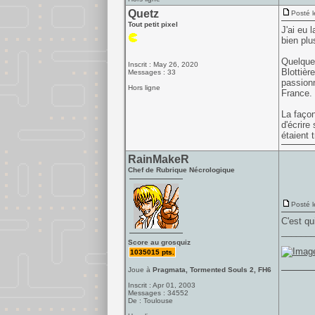
Quetz
Posté l
Tout petit pixel
J'ai eu 
bien plu
Quelque 
Inscrit : May 26, 2020
Blottièr
Messages : 33
passionn
Hors ligne
France. 
La façon
d'écrire
étaient 
RainMakeR
Chef de Rubrique Nécrologique
Posté l
C'est qu
______
Score au grosquiz
1035015 pts.
Joue à
Pragmata, Tormented Souls 2, FH6
Inscrit : Apr 01, 2003
Messages : 34552
De : Toulouse