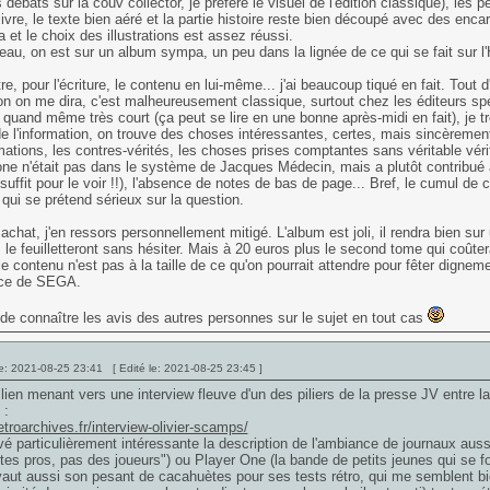
 débats sur la couv collector, je préfère le visuel de l'édition classique), les
livre, le texte bien aéré et la partie histoire reste bien découpé avec des enca
 et le choix des illustrations est assez réussi.
eau, on est sur un album sympa, un peu dans la lignée de ce qui se fait sur l'
re, pour l'écriture, le contenu en lui-même... j'ai beaucoup tiqué en fait. Tout d
on on me dira, c'est malheureusement classique, surtout chez les éditeurs spéc
 quand même très court (ça peut se lire en une bonne après-midi en fait), je 
e l'information, on trouve des choses intéressantes, certes, mais sincèremen
ations, les contres-vérités, les choses prises comptantes sans véritable véri
one n'était pas dans le système de Jacques Médecin, mais a plutôt contribu
 suffit pour le voir !!), l'absence de notes de bas de page... Bref, le cumul de
qui se prétend sérieux sur la question.
chat, j'en ressors personnellement mitigé. L'album est joli, il rendra bien su
s le feuilletteront sans hésiter. Mais à 20 euros plus le second tome qui coûte
 le contenu n'est pas à la taille de ce qu'on pourrait attendre pour fêter dignem
ce de SEGA.
de connaître les avis des autres personnes sur le sujet en tout cas
e: 2021-08-25 23:41 [ Edité le: 2021-08-25 23:45 ]
 lien menant vers une interview fleuve d'un des piliers de la presse JV entre l
 :
retroarchives.fr/interview-olivier-scamps/
uvé particulièrement intéressante la description de l'ambiance de journaux auss
stes pros, pas des joueurs") ou Player One (la bande de petits jeunes qui se fo
vaut aussi son pesant de cacahuètes pour ses tests rétro, qui me semblent bi