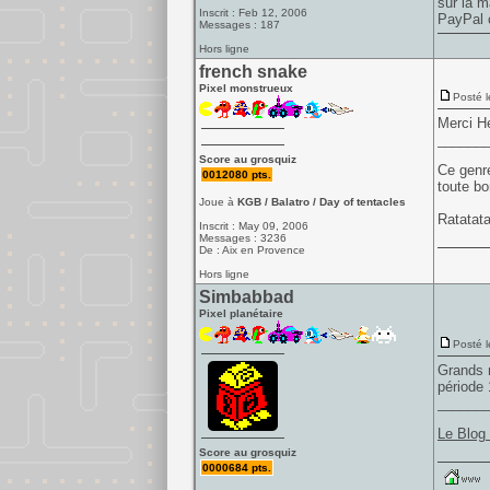
sur la m
Inscrit : Feb 12, 2006
PayPal o
Messages : 187
Hors ligne
french snake
Pixel monstrueux
Posté l
Merci He
______
Score au grosquiz
Ce genre
0012080 pts.
toute bo
Joue à
KGB / Balatro / Day of tentacles
Ratatata
Inscrit : May 09, 2006
Messages : 3236
De : Aix en Provence
Hors ligne
Simbabbad
Pixel planétaire
Posté l
Grands m
période
______
Le Blog
Score au grosquiz
0000684 pts.