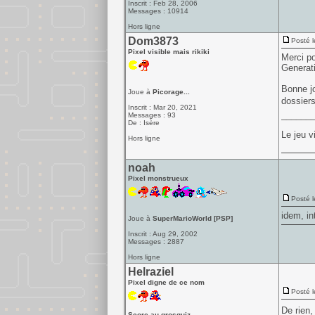
Inscrit : Feb 28, 2006
Messages : 10914
Hors ligne
Dom3873
Posté l
Pixel visible mais rikiki
Merci po
Generat
Bonne jo
Joue à
Picorage...
dossiers
Inscrit : Mar 20, 2021
______
Messages : 93
De : Isère
Le jeu v
Hors ligne
noah
Pixel monstrueux
Posté l
idem, in
Joue à
SuperMarioWorld [PSP]
Inscrit : Aug 29, 2002
Messages : 2887
Hors ligne
Helraziel
Pixel digne de ce nom
Posté l
De rien,
Score au grosquiz