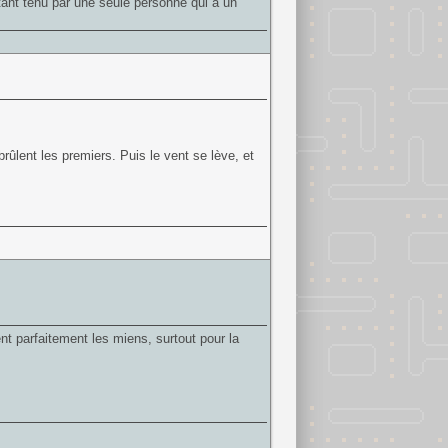
étant tenu par une seule personne qui a un
brûlent les premiers. Puis le vent se lève, et
nt parfaitement les miens, surtout pour la