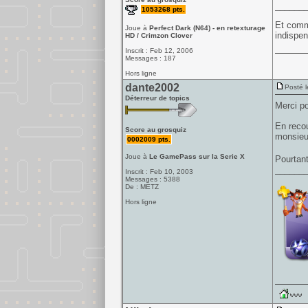
______
1053268 pts.
Et comme
Joue à
Perfect Dark (N64) - en retexturage
indispen
HD / Crimzon Clover
Inscrit : Feb 12, 2006
Messages : 187
Hors ligne
dante2002
Posté l
Déterreur de topics
Merci po
En recou
Score au grosquiz
monsieur
0002009 pts.
Joue à
Le GamePass sur la Serie X
Pourtant
______
Inscrit : Feb 10, 2003
Messages : 5388
De : METZ
Hors ligne