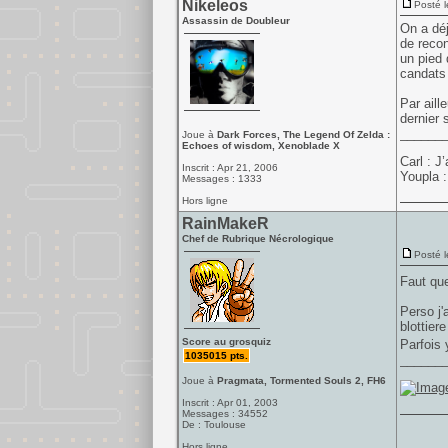
Nikeleos
Posté l
Assassin de Doubleur
On a déj
de recon
un pied 
candats 
Par aill
dernier 
______
Joue à
Dark Forces, The Legend Of Zelda :
Echoes of wisdom, Xenoblade X
Carl : 
Inscrit : Apr 21, 2006
Youpla :
Messages : 1333
Hors ligne
RainMakeR
Chef de Rubrique Nécrologique
Posté l
Faut que
Perso j'
blottier
Score au grosquiz
Parfois 
1035015 pts.
______
Joue à
Pragmata, Tormented Souls 2, FH6
Inscrit : Apr 01, 2003
Messages : 34552
De : Toulouse
Hors ligne