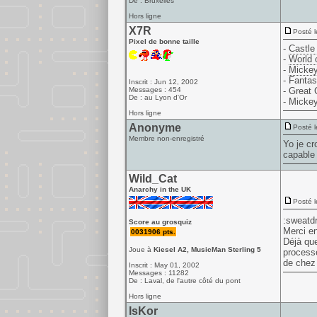
De : Bruxelles
Hors ligne
X7R
Posté l
Pixel de bonne taille
-
Castle 
-
World o
-
Mickey
- Fantas
Inscrit : Jun 12, 2002
Messages : 454
- Great 
De : au Lyon d'Or
- Mickey
Hors ligne
Anonyme
Posté l
Membre non-enregistré
Yo je cr
capable 
Wild_Cat
Anarchy in the UK
Posté l
:sweatdr
Score au grosquiz
Merci en
0031906 pts.
Déjà que
Joue à
Kiesel A2, MusicMan Sterling 5
processe
de chez 
Inscrit : May 01, 2002
Messages : 11282
De : Laval, de l'autre côté du pont
Hors ligne
IsKor