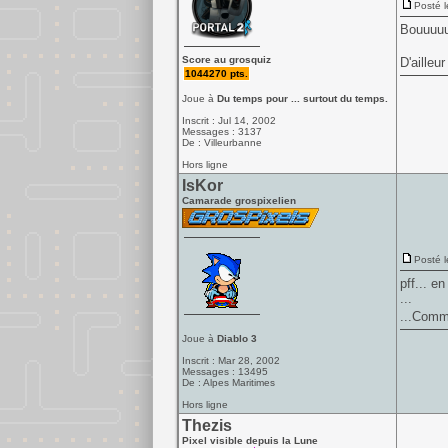
Posté l
Bouuuuuu
Score au grosquiz
D'ailleu
1044270 pts.
Joue à
Du temps pour ... surtout du temps.
Inscrit : Jul 14, 2002
Messages : 3137
De : Villeurbanne
Hors ligne
IsKor
Camarade grospixelien
Posté l
pff... e
...
...Comm
Joue à
Diablo 3
Inscrit : Mar 28, 2002
Messages : 13495
De : Alpes Maritimes
Hors ligne
Thezis
Pixel visible depuis la Lune