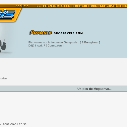
Bienvenue sur le forum de Grospixels : [
S'Enregistrer
]
Déjà inscrit ? [
Connexion
]
rive...
Un peu de Megadrive...
e: 2002-09-01 20:33