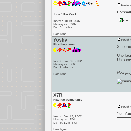
Posté l
Comment 
Joue à
Far Cry 3
Inscrit : Jul 19, 2002
Messages : 8907
De : Bruxelles
Hors ligne
Yoshy
Posté l
Pixel imposant
Si je me
Une faci
Un supe
Inscrit : Jun 26, 2002
______
Messages : 566
De : Bordeaux
Now play
Hors ligne
X7R
Pixel de bonne taille
Posté l
Yuu Yuu
Inscrit : Jun 12, 2002
Messages : 454
De : au Lyon d'Or
Hors ligne