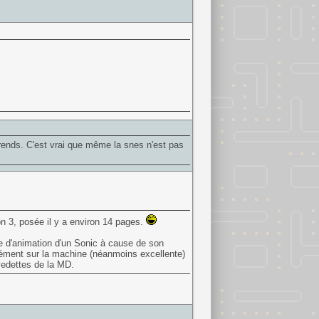
fférends. C'est vrai que même la snes n'est pas
n 3, posée il y a environ 14 pages.
e d'animation d'un Sonic à cause de son
nément sur la machine (néanmoins excellente)
vedettes de la MD.