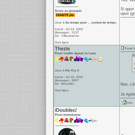
Si qqun 
Score au grosquiz
opus (gr
1044270 pts.
Joue à
Du temps pour ... surtout du temps.
Inscrit : Jul 14, 2002
Messages : 3137
De : Villeurbanne
Hors ligne
Thezis
Posté l
Pixel visible depuis la Lune
Ci
Joue à
Far Cry 3
Inscrit : Jul 19, 2002
Messages : 8907
De : Bruxelles
Non, c'é
Hors ligne
Je rigol
/Doublec/
Pixel monstrueux