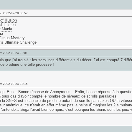
e: 2002-09-20 08:57
of Illusion
f Illusion
 Mania
ia
Circus Mystery
's Ultimate Challenge
e: 2002-09-24 22:01
ois que j'ai trouvé : les scrollings différentiels du décor. J'ai est compté 7 di
de produire une telle prouesse !
e: 2002-09-24 22:15
op: Euh... Bonne réponse de Anonymous... Enfin, bonne réponse à la questio
 tous cas d'avoir compté le nombre de niveaux de scrolls parallaxes.
 la SNES est incapable de produire autant de scrolls parallaxes OU la vitess
ur anémique, ce n'était en effet même pas la peine d'imaginer les 2 simulta
Nintendo... Sega l'avait bien compris, c'est pourquoi les Sonic sont les jeux 