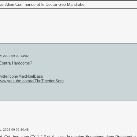
aussi Alien Commando et le Doctor Geo Mandrake.
e: 2002-09-02 14:02
Contra Hardcorps?
___________
/twitter.com/MaxNoelBass
/www.youtube.com/c/TheTiberianSons
e: 2002-09-02 20:48
d_Cat, bon avec CX 1,2,3 et 4 , c'est la version Européene donc Probotector.