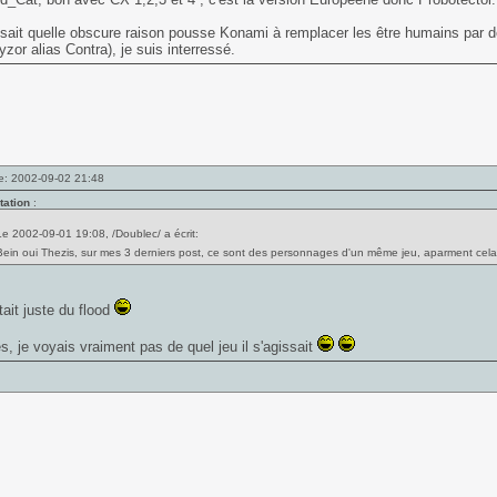
sait quelle obscure raison pousse Konami à remplacer les être humains par de
yzor alias Contra), je suis interressé.
e: 2002-09-02 21:48
tation
:
Le 2002-09-01 19:08, /Doublec/ a écrit:
Bein oui Thezis, sur mes 3 derniers post, ce sont des personnages d'un même jeu, aparment cela
tait juste du flood
es, je voyais vraiment pas de quel jeu il s'agissait