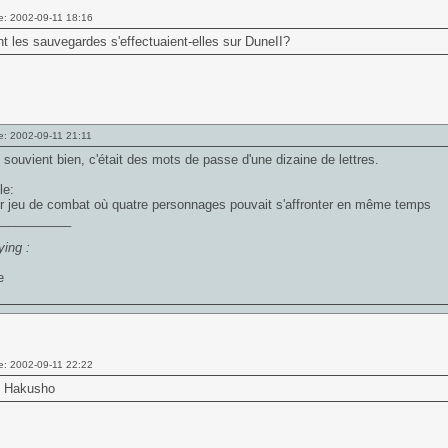
e: 2002-09-11 18:16
les sauvegardes s'effectuaient-elles sur DuneII?
e: 2002-09-11 21:11
 souvient bien, c'était des mots de passe d'une dizaine de lettres.
le:
r jeu de combat où quatre personnages pouvait s'affronter en même temps
___________
ing :
e: 2002-09-11 22:22
 Hakusho