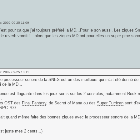
e: 2002-09-25 11:09
'est pour ca que j'ai toujours préféré la MD...Pour le son aussi. Les ziques S
e reverb vomitif....alors que les ziques MD ont pour elles un super proc sono
e: 2002-09-25 13:11
e processeur sonore de la SNES est un des meilleurs qui m'ait été donné de v
ui de la MD...
rence est flagrante dans les jeux sortis sur les 2 consoles, notamment Rock n'
.
les OST des
Final Fantasy
, de Secret of Mana ou des
Super Turrican
sont d'ex
 SPC-700.
ait quand même faire des bonnes ziques avec le processeur sonore de la MD
.
est juste mes 2 cents...)
___________