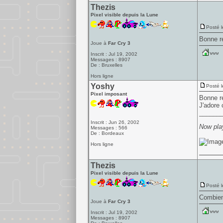
Thezis
Pixel visible depuis la Lune
Posté l
Bonne r
Joue à
Far Cry 3
Inscrit : Jul 19, 2002
Messages : 8907
De : Bruxelles
Hors ligne
Yoshy
Posté l
Pixel imposant
Bonne r
J'adore c
______
Inscrit : Jun 26, 2002
Now play
Messages : 566
De : Bordeaux
Hors ligne
Thezis
Pixel visible depuis la Lune
Posté l
Combien
Joue à
Far Cry 3
Inscrit : Jul 19, 2002
Messages : 8907