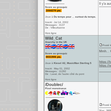
Il y'a 
Score au grosquiz
1044270 pts.
Joue à
Du temps pour ... surtout du temps.
Inscrit : Jul 14, 2002
Messages : 3137
De : Villeurbanne
Hors ligne
Wild_Cat
Anarchy in the UK
Posté l
Mmh... 
Score au grosquiz
______
0031906 pts.
https:/
Joue à
Kiesel A2, MusicMan Sterling 5
https:/
Inscrit : May 01, 2002
Messages : 11282
De : Laval, de l'autre côté du pont
Hors ligne
/Doublec/
Pixel monstrueux
Posté l
Yes, Wil