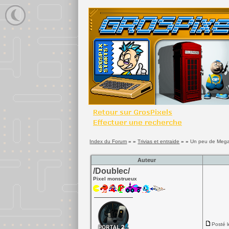
Index du Forum
» »
Trivias et entraide
» »
Un peu de Megad
Auteur
/Doublec/
Pixel monstrueux
Posté l