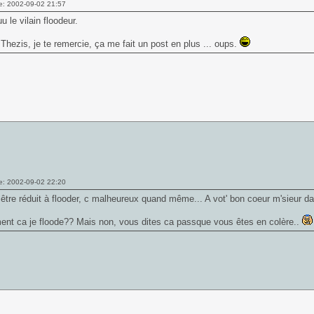
e: 2002-09-02 21:57
 le vilain floodeur.
r Thezis, je te remercie, ça me fait un post en plus ... oups.
e: 2002-09-02 22:20
n être réduit à flooder, c malheureux quand même... A vot' bon coeur m'sieur 
ent ca je floode?? Mais non, vous dites ca passque vous êtes en colère..