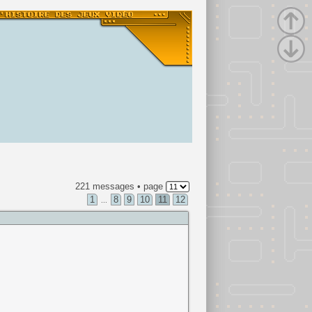
221 messages • page
1
8
9
10
11
12
...