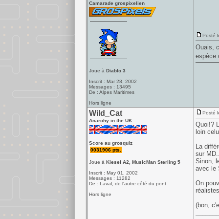
Camarade grospixelien
Posté l
Ouais, c
espèce d
Joue à
Diablo 3
Inscrit : Mar 28, 2002
Messages : 13495
De : Alpes Maritimes
Hors ligne
Wild_Cat
Posté l
Anarchy in the UK
Quoi!? L
loin cel
Score au grosquiz
La diffé
0031906 pts.
sur MD..
Sinon, 
Joue à
Kiesel A2, MusicMan Sterling 5
avec le
Inscrit : May 01, 2002
Messages : 11282
On pouv
De : Laval, de l'autre côté du pont
réalistes
Hors ligne
(bon, c'
______