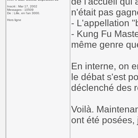
de l'accueil qui 
Inscrit : Mar 17, 2002
n'était pas gagn
Messages : 10509
De : Lille, en l'an 3000.
- L'appellation 
Hors ligne
- Kung Fu Master
même genre q
En interne, on 
le débat s'est p
déclenché des r
Voilà. Maintenan
ont été posées, 