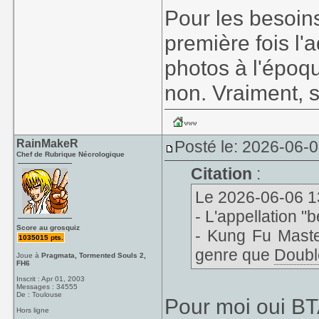
Pour les besoins
première fois l'
photos à l'époqu
non. Vraiment, s
RainMakeR
Posté le: 2026-06-
Chef de Rubrique Nécrologique
Citation
:
Le 2026-06-06 13:
- L'appellation "
Score au grosquiz
- Kung Fu Maste
1035015 pts.
genre que
Doubl
Joue à
Pragmata, Tormented Souls 2,
FH6
Inscrit : Apr 01, 2003
Messages : 34555
De : Toulouse
Pour moi oui BTA
Hors ligne