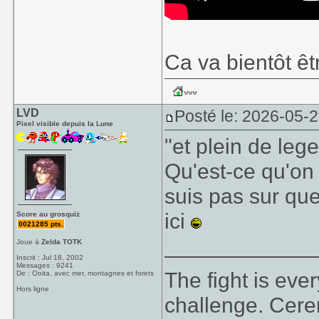
Ca va bientôt êtr
LVD
Posté le: 2026-05-
Pixel visible depuis la Lune
"et plein de leg
Qu'est-ce qu'on
suis pas sur qu
ici
Score au grosquiz
0021285 pts.
____________
Joue à
Zelda TOTK
Inscrit : Jul 18, 2002
Messages : 9241
The fight is eve
De : Ooita, avec mer, montagnes et forets
Hors ligne
challenge. Cer