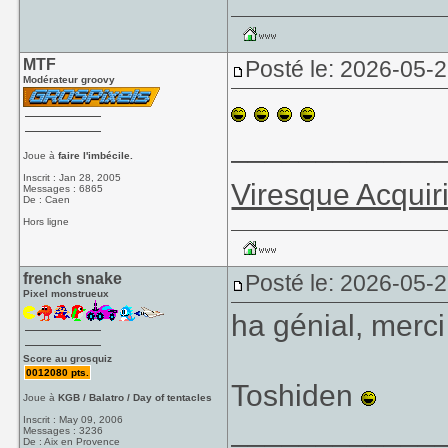
MTF
Posté le: 2026-05-
Modérateur groovy
____________
Joue à
faire l'imbécile.
Inscrit : Jan 28, 2005
Viresque Acquir
Messages : 6865
De : Caen
Hors ligne
french snake
Posté le: 2026-05-
Pixel monstrueux
ha génial, merci
Score au grosquiz
0012080 pts.
Toshiden
Joue à
KGB / Balatro / Day of tentacles
____________
Inscrit : May 09, 2006
Messages : 3236
De : Aix en Provence