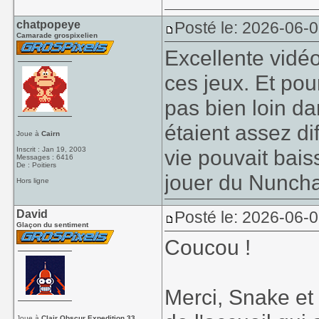
chatpopeye
Posté le: 2026-06-
Camarade grospixelien
Excellente vidéo
ces jeux. Et pou
pas bien loin da
étaient assez dif
Joue à
Cairn
Inscrit : Jan 19, 2003
vie pouvait baiss
Messages : 6416
De : Poitiers
jouer du Nunchak
Hors ligne
David
Posté le: 2026-06-
Glaçon du sentiment
Coucou !
Merci, Snake et
Joue à
Clair Obscur Expedition 33