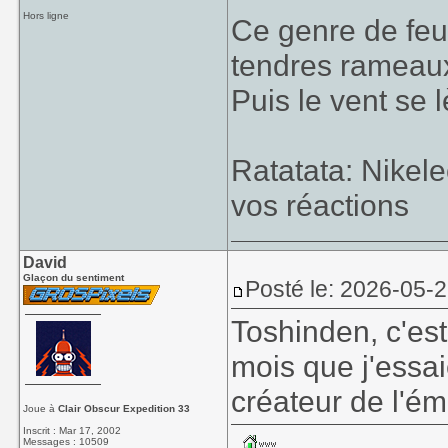
Hors ligne
Ce genre de feu, 
tendres rameaux
Puis le vent se l
Ratatata: Nikel
vos réactions
David
Glaçon du sentiment
Posté le: 2026-05-
Toshinden, c'est
mois que j'essaie
créateur de l'émi
Joue à
Clair Obscur Expedition 33
Inscrit : Mar 17, 2002
Messages : 10509