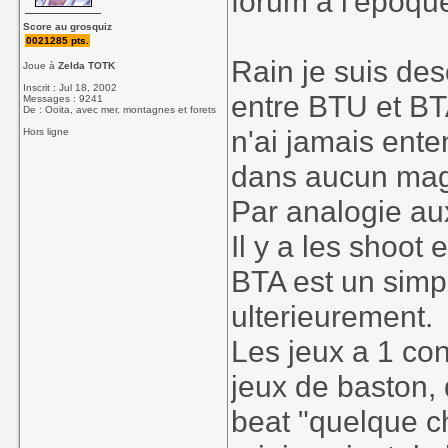
forum a l'epoqu
Score au grosquiz
0021285 pts.
Rain je suis des
Joue à
Zelda TOTK
Inscrit : Jul 18, 2002
entre BTU et BTA
Messages : 9241
De : Ooita, avec mer, montagnes et forets
n'ai jamais ente
Hors ligne
dans aucun magaz
Par analogie aux
Il y a les shoot 
BTA est un sim
ulterieurement.
Les jeux a 1 co
jeux de baston,
beat "quelque c