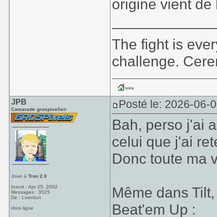
origine vient de 
____________
The fight is eve
challenge. Cer
JPB
Posté le: 2026-06-
Camarade grospixelien
Bah, perso j'ai a
celui que j'ai r
Donc toute ma vie
Joue à
Tron 2.0
Inscrit : Apr 25, 2002
Même dans Tilt, 
Messages : 3525
De : Liverdun
Beat'em Up :
Hors ligne