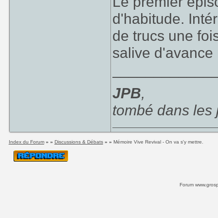
Le premier épis
d'habitude. Inté
de trucs une fois
salive d'avance 
____________
JPB
,
tombé dans les
Index du Forum
» »
Discussions & Débats
» »
Mémoire Vive Revival - On va s'y mettre.
Forum www.grospi