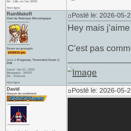
De : Lille, en l'an 3000.
Hors ligne
RainMakeR
Posté le: 2026-05-
Chef de Rubrique Nécrologique
Hey mais j'aime
C'est pas comme
Score au grosquiz
1035015 pts.
____________
Joue à
Pragmata, Tormented Souls 2,
FH6
Inscrit : Apr 01, 2003
Messages : 34555
De : Toulouse
Hors ligne
David
Posté le: 2026-05-
Glaçon du sentiment