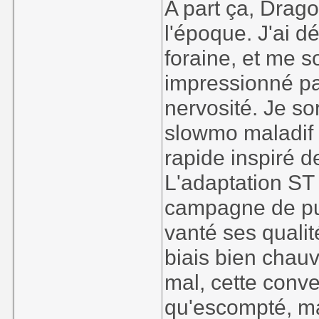
A part ça, Dragon
l'époque. J'ai d
foraine, et me s
impressionné par
nervosité. Je so
slowmo maladif ;
rapide inspiré d
L'adaptation ST 
campagne de pub
vanté ses qualit
biais bien chauvi
mal, cette conv
qu'escompté, ma