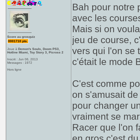
Bah pour notre 
avec les course
Mais si on voula
jeu de course, c
Score au grosquiz
0001710 pts.
vers qui l'on se 
Joue à
Demon's Souls, Doom PS3,
Hotline Miami, Toy Story 3, Picross 2
c'était le mode B
Inscrit : Jun 06, 2013
Messages : 1972
Hors ligne
C'est comme pou
on s'amusait de
pour changer un
vraiment se marr
Racer que l'on fa
en gros c'est du