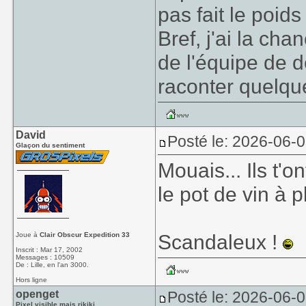
pas fait le poid
Bref, j'ai la ch
de l'équipe de 
raconter quelqu
David
Posté le: 2026-06-
Glaçon du sentiment
Mouais... Ils t'o
le pot de vin à p
Scandaleux !
Joue à
Clair Obscur Expedition 33
Inscrit : Mar 17, 2002
Messages : 10509
De : Lille, en l'an 3000.
Hors ligne
openget
Posté le: 2026-06-0
Pixel visible mais rikiki