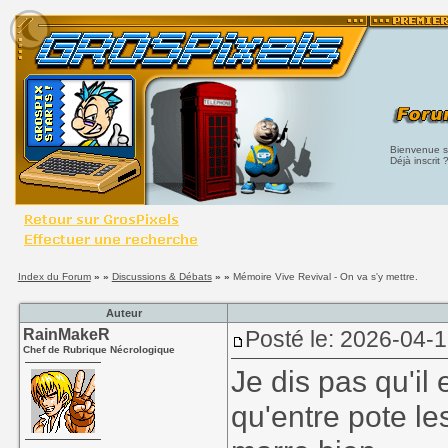
Bienvenue su
Déjà inscrit 
Index du Forum
» »
Discussions & Débats
» »
Mémoire Vive Revival - On va s'y mettre.
Auteur
RainMakeR
Posté le: 2026-04-
Chef de Rubrique Nécrologique
Je dis pas qu'il
qu'entre pote le