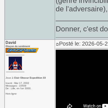
(genre invincibi
de l'adversaire),
____________
Donner, c'est do
David
Posté le: 2026-05-
Glaçon du sentiment
Joue à
Clair Obscur Expedition 33
Inscrit : Mar 17, 2002
Messages : 10509
De : Lille, en l'an 3000.
Hors ligne