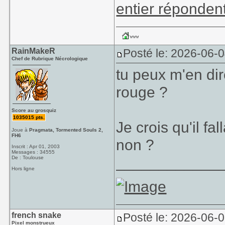
entier réponden
RainMakeR
Posté le: 2026-06-
Chef de Rubrique Nécrologique
tu peux m'en dir
rouge ?
Score au grosquiz
1035015 pts.
Je crois qu'il fa
Joue à
Pragmata, Tormented Souls 2,
FH6
non ?
Inscrit : Apr 01, 2003
Messages : 34555
____________
De : Toulouse
Hors ligne
french snake
Posté le: 2026-06-0
Pixel monstrueux