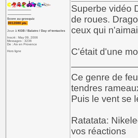
Superbe vidéo D
de roues. Dragon
Score au grosquiz
0012080 pts.
ceux qui n'aimai
Joue à
KGB / Balatro / Day of tentacles
Inscrit : May 09, 2006
Messages : 3236
De : Aix en Provence
C'était d'une moll
Hors ligne
____________
Ce genre de feu, 
tendres rameaux
Puis le vent se l
Ratatata: Nikel
vos réactions