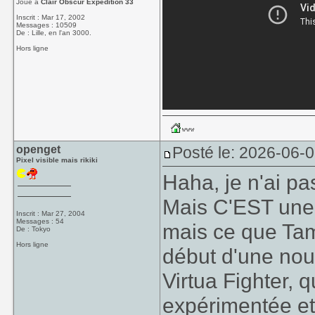
Joue à
Clair Obscur Expedition 33
Inscrit : Mar 17, 2002
Messages : 10509
De : Lille, en l'an 3000.
Hors ligne
openget
Posté le: 2026-06-
Pixel visible mais rikiki
Haha, je n'ai pas
Mais C'EST une 
Inscrit : Mar 27, 2004
Messages : 54
mais ce que Tams
De : Tokyo
Hors ligne
début d'une nou
Virtua Fighter, 
expérimentée et