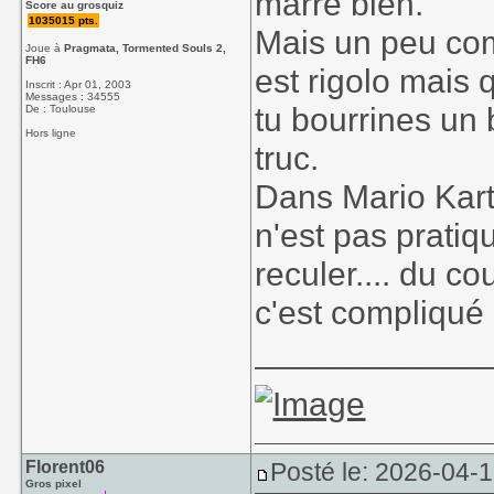
marre bien.
Score au grosquiz
1035015 pts.
Mais un peu com
Joue à
Pragmata, Tormented Souls 2,
FH6
est rigolo mais
Inscrit : Apr 01, 2003
Messages : 34555
tu bourrines un 
De : Toulouse
Hors ligne
truc.
Dans Mario Kart 
n'est pas pratiq
reculer.... du c
c'est compliqué 
____________
Florent06
Posté le: 2026-04-1
Gros pixel