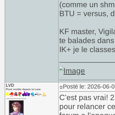
(comme un shmu
BTU = versus, d
KF master, Vigil
te balades dans
IK+ je le classe
____________
LVD
Posté le: 2026-06-
Pixel visible depuis la Lune
C'est pas vrai! 
pour relancer ce