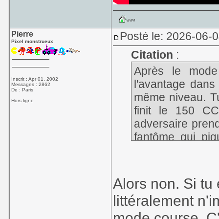
Pierre
Posté le: 2026-06-
Pixel monstrueux
Citation
:
Après le mode
Inscrit : Apr 01, 2002
l'avantage dans
Messages : 2862
De : Paris
même niveau. Tu 
Hors ligne
finit le 150 C
adversaire prend
fantôme qui piqu
bien.
Alors non. Si tu
littéralement n
mode course. C'e