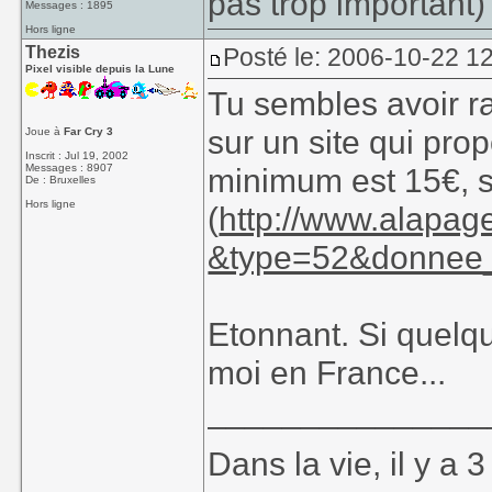
pas trop important) 
Messages : 1895
Hors ligne
Thezis
Posté le: 2006-10-22 1
Pixel visible depuis la Lune
Tu sembles avoir r
sur un site qui pro
Joue à
Far Cry 3
Inscrit : Jul 19, 2002
Messages : 8907
minimum est 15€, s
De : Bruxelles
Hors ligne
(
http://www.alapag
&type=52&donne
Etonnant. Si quelq
moi en France...
_______________
Dans la vie, il y a