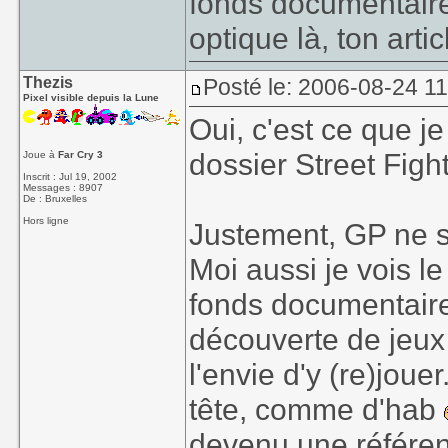
fonds documentaire 
optique là, ton artic
Thezis
Posté le: 2006-08-24 1
Pixel visible depuis la Lune
Oui, c'est ce que j
dossier Street Figh
Joue à
Far Cry 3
Inscrit : Jul 19, 2002
Messages : 8907
De : Bruxelles
Hors ligne
Justement, GP ne s
Moi aussi je vois 
fonds documentaire 
découverte de jeux 
l'envie d'y (re)joue
tête, comme d'hab
devenu une référence