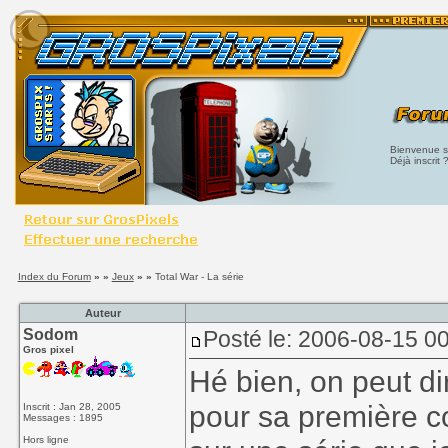
Bienvenue su
Déjà inscrit 
Index du Forum
» »
Jeux
» »
Total War - La série
Auteur
Sodom
Posté le: 2006-08-15 0
Gros pixel
Hé bien, on peut di
pour sa première co
Inscrit : Jan 28, 2005
Messages : 1895
Hors ligne