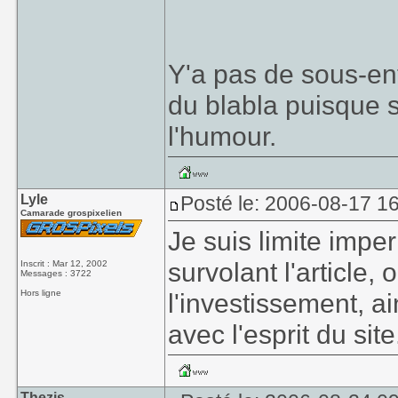
Final Fantasy
, h
blabla
Y'a pas de sous-ente
du blabla puisque s
C'est quoi ce sous-e
l'humour.
Lyle
Posté le: 2006-08-17 1
Camarade grospixelien
Je suis limite imp
survolant l'article, 
Inscrit : Mar 12, 2002
Messages : 3722
Hors ligne
l'investissement, a
avec l'esprit du sit
Thezis