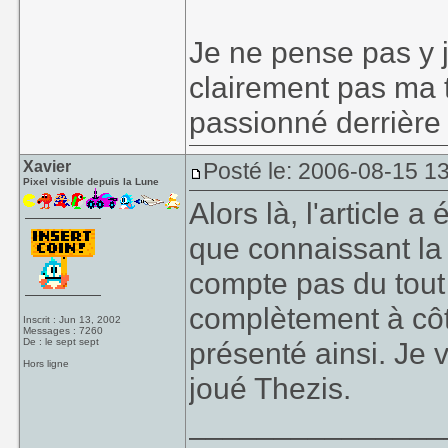
Je ne pense pas y j
clairement pas ma t
passionné derrière
Xavier
Posté le: 2006-08-15 1
Pixel visible depuis la Lune
Alors là, l'article
que connaissant la 
compte pas du tout 
complètement à côté
Inscrit : Jun 13, 2002
Messages : 7260
De : le sept sept
présenté ainsi. Je 
Hors ligne
joué Thezis.
_______________