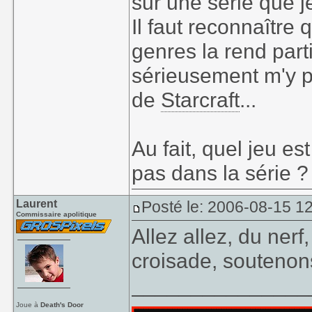
sur une série que j
Il faut reconnaître
genres la rend part
sérieusement m'y pl
de
Starcraft
...
Au fait, quel jeu es
pas dans la série 
Laurent
Posté le: 2006-08-15 1
Commissaire apolitique
Allez allez, du ner
croisade, soutenons 
_______________
Joue à
Death's Door