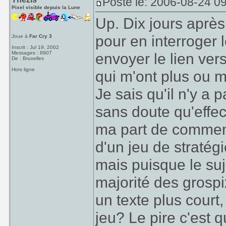
Posté le: 2006-08-24 0
Pixel visible depuis la Lune
Up. Dix jours après
pour en interroger l
Joue à
Far Cry 3
Inscrit : Jul 19, 2002
Messages : 8907
envoyer le lien ver
De : Bruxelles
Hors ligne
qui m'ont plus ou m
Je sais qu'il n'y a
sans doute qu'effe
ma part de commenc
d'un jeu de stratég
mais puisque le suj
majorité des grospi
un texte plus court,
jeu? Le pire c'est 