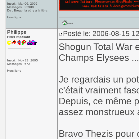
Inscrit : Mar 06, 2002
Messages : 22908
De : Borgo, là où y a la fibre.
Hors ligne
Philippe
Posté le: 2006-08-15 1
Pixel imposant
Shogun
Total War
e
Champs Elysees ..
Inscrit : Nov 29, 2005
Messages : 672
Hors ligne
Je regardais un pot
c'était vraiment fas
Depuis, ce même p
assez monstrueux 
Bravo Thezis pour c