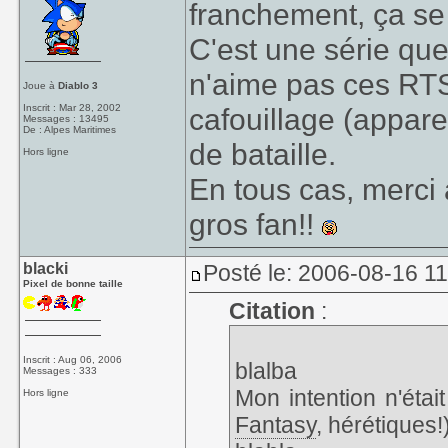
franchement, ça se 
C'est une série que 
n'aime pas ces RTS 
Joue à
Diablo 3
Inscrit : Mar 28, 2002
cafouillage (appar
Messages : 13495
De : Alpes Maritimes
de bataille.
Hors ligne
En tous cas, merci 
gros fan!!
blacki
Posté le: 2006-08-16 1
Pixel de bonne taille
Citation
:
Inscrit : Aug 06, 2006
blalba
Messages : 333
Mon intention n'étai
Hors ligne
Fantasy
, hérétiques!