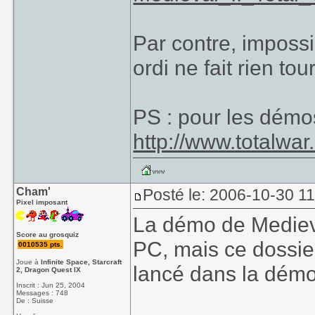
Par contre, impossi
ordi ne fait rien tou
PS : pour les démos
http://www.totalwar
Cham'
Posté le: 2006-10-30 1
Pixel imposant
La démo de Mediev
Score au grosquiz
PC, mais ce dossier
0010535 pts.
Joue à
Infinite Space, Starcraft
lancé dans la dé
2, Dragon Quest IX
Inscrit : Jun 25, 2004
Messages : 748
De : Suisse