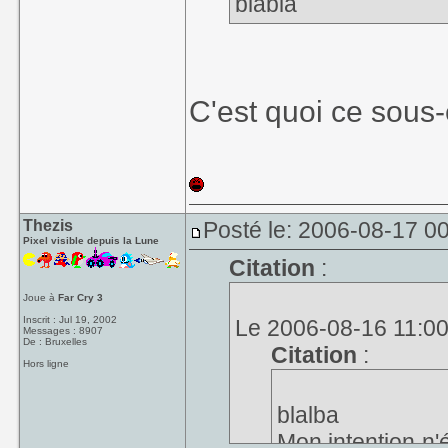
blabla
C'est quoi ce sous
Thezis
Posté le: 2006-08-17 0
Pixel visible depuis la Lune
Citation
:
Joue à
Far Cry 3
Inscrit : Jul 19, 2002
Le 2006-08-16 11:00, 
Messages : 8907
De : Bruxelles
Citation
:
Hors ligne
blalba
Mon intention n'é