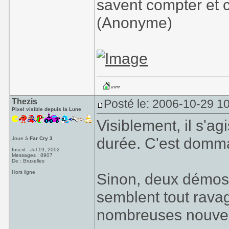
savent compter et 
(Anonyme)
Thezis
Posté le: 2006-10-29 1
Pixel visible depuis la Lune
Visiblement, il s'ag
durée. C'est domm
Joue à
Far Cry 3
Inscrit : Jul 19, 2002
Messages : 8907
De : Bruxelles
Hors ligne
Sinon, deux démos
semblent tout rava
nombreuses nouvea