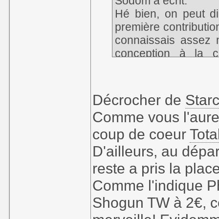
Sodom a écrit:
Hé bien, on peut d
première contributio
connaissais assez m
conception à la c
alléchante et je p
j'aurais décroché d
Décrocher de
Starc
Au fait, quel jeu est
Comme vous l'aurez
la série ? Shogun ?
coup de coeur
Tota
D'ailleurs, au dépar
reste a pris la place
Comme l'indique Ph
Shogun TW à 2€, ce 