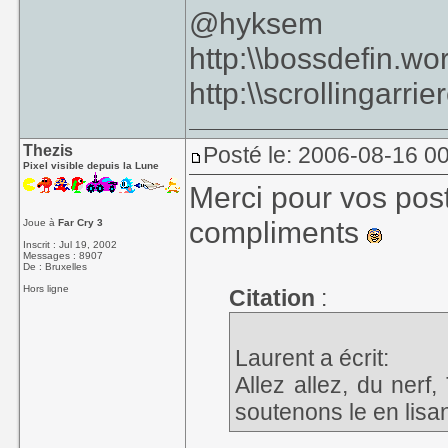
@hyksem
http:\\bossdefin.w
http:\\scrollingarr
Thezis
Posté le: 2006-08-16 0
Pixel visible depuis la Lune
Merci pour vos post
compliments
Joue à
Far Cry 3
Inscrit : Jul 19, 2002
Messages : 8907
De : Bruxelles
Hors ligne
Citation
:
Laurent a écrit:
Allez allez, du nerf
soutenons le en lisan