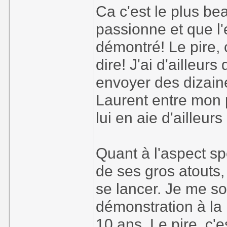
Ca c'est le plus be
Je ne pense pas y j
passionne et que l'é
pas ma tasse de thé
démontré! Le pire, 
tout ça
dire! J'ai d'ailleur
envoyer des dizaines
Laurent entre mon 
lui en aie d'aille
Quant à l'aspect spe
de ses gros atouts,
se lancer. Je me so
démonstration à la
10 ans. Le pire, c'