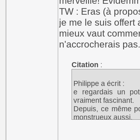
merveille! Evidemmen
TW : Eras (à propo
je me le suis offert
mieux vaut commen
n'accrocherais pas
Citation
:
Philippe a écrit :
e regardais un pote
vraiment fascinant.
Depuis, ce même p
monstrueux aussi.
Bravo Thezis pour ce