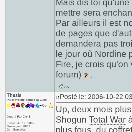
Mais dis toi qu'une
mettre sera enchant
Par ailleurs il est
de pages que d'aut
demandera pas troi
le jour où Nordine
Fire, je crois qu'on
forum)
.
Thezis
Posté le: 2006-10-22 0
Pixel visible depuis la Lune
Up, deux mois plus t
Shogun
Total War
à
Joue à
Far Cry 3
Inscrit : Jul 19, 2002
Messages : 8907
plus fous, du coffr
De : Bruxelles