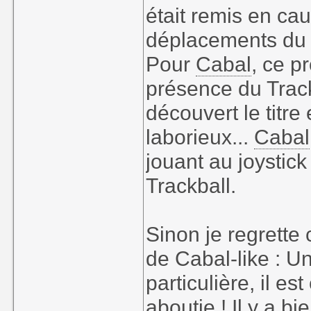
était remis en cau
déplacements du p
Pour
Cabal
, ce p
présence du Trackb
découvert le titre
laborieux...
Cabal
jouant au joystic
Trackball.
Sinon je regrette
de Cabal-like : Un
particulière, il es
aboutie ! Il y a b