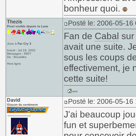
bonheur quoi.
Thezis
Posté le: 2006-05-16
Pixel visible depuis la Lune
Fan de
Cabal
sur 
avait une suite. J
Joue à
Far Cry 3
Inscrit : Jul 19, 2002
Messages : 8907
sous les coups d
De : Bruxelles
Hors ligne
effectivement, je
cette suite!
David
Posté le: 2006-05-16
Glaçon du sentiment
J'ai beaucoup jou
fun et superbemen
pour concevoir de