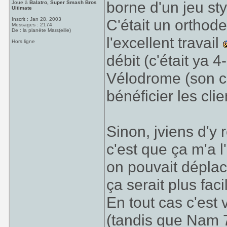
borne d'un jeu sty
Joue à
Balatro, Super Smash Bros
Ultimate
Inscrit : Jan 28, 2003
C'était un orthod
Messages : 2174
De : la planète Mars(eille)
l'excellent travail
Hors ligne
débit (c'était ya
Vélodrome (son cab
bénéficier les cli
Sinon, jviens d'y 
c'est que ça m'a l
on pouvait déplace
ça serait plus faci
En tout cas c'est 
(tandis que Nam 7