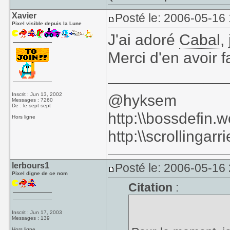
Xavier
Posté le: 2006-05-16
Pixel visible depuis la Lune
J'ai adoré
Cabal
,
Merci d'en avoir fa
_____________
Inscrit : Jun 13, 2002
@hyksem
Messages : 7260
De : le sept sept
http:\\bossdefin.
Hors ligne
http:\\scrollingar
lerbours1
Posté le: 2006-05-16
Pixel digne de ce nom
Citation
:
Inscrit : Jun 17, 2003
Messages : 139
Hors ligne