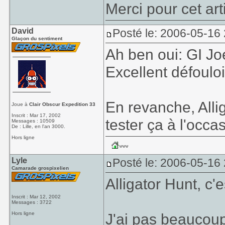
Merci pour cet art
David
Posté le: 2006-05-16
Glaçon du sentiment
Ah ben oui: GI Joe
Excellent défoulo
En revanche, Allig
Joue à
Clair Obscur Expedition 33
Inscrit : Mar 17, 2002
tester ça à l'occa
Messages : 10509
De : Lille, en l'an 3000.
Hors ligne
Lyle
Posté le: 2006-05-16
Camarade grospixelien
Alligator Hunt, c'
Inscrit : Mar 12, 2002
Messages : 3722
Hors ligne
J'ai pas beaucoup