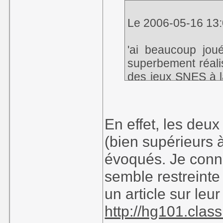
Le 2006-05-16 13:0
'ai beaucoup jou
superbement réali
des jeux SNES à la
qu'ils n'auraient
(Pocky &
Rocky
!)
En effet, les deux
Je regrette que si 
(bien supérieurs à
comme une sorte 
évoqués. Je conn
J'aimerais profiter
particulière.
semble restreinte
Pour le moment, j
un article sur le
Guns. En voyez-vo
http://hg101.cla