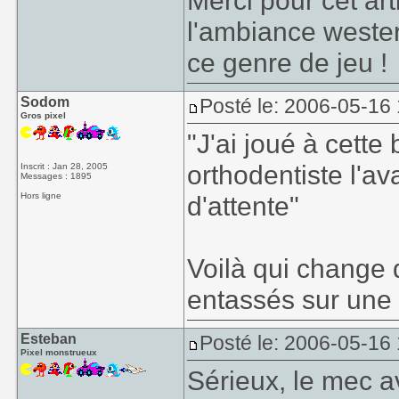
Merci pour cet art
l'ambiance wester
ce genre de jeu !
Sodom
Posté le: 2006-05-16
Gros pixel
"J'ai joué à cett
orthodentiste l'av
Inscrit : Jan 28, 2005
Messages : 1895
Hors ligne
d'attente"
Voilà qui change
entassés sur une 
Esteban
Posté le: 2006-05-16
Pixel monstrueux
Sérieux, le mec av