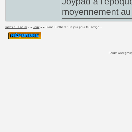
Joypad à l'époque,
moyennement au 
Index du Forum
» »
Jeux
» »
Blood Brothers : un jeur pour toi, amigo...
Forum www.grospi