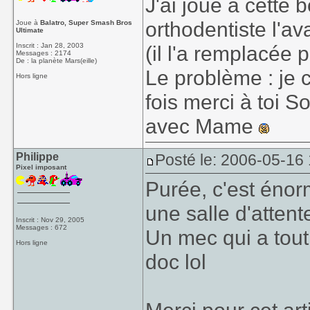
J'ai joué à cette
orthodentiste l'av
Joue à
Balatro, Super Smash Bros
Ultimate
Inscrit : Jan 28, 2003
(il l'a remplacée 
Messages : 2174
De : la planète Mars(eille)
Le problème : je 
Hors ligne
fois merci à toi S
avec Mame
Philippe
Posté le: 2006-05-16
Pixel imposant
Purée, c'est énor
une salle d'atten
Inscrit : Nov 29, 2005
Messages : 672
Un mec qui a tout
Hors ligne
doc lol