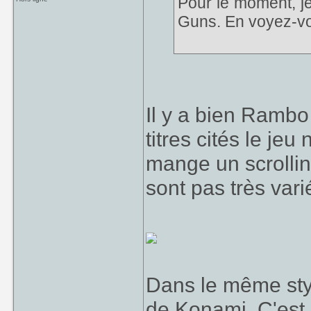
Pour le moment, j
Guns. En voyez-vo
Il y a bien Rambo 
titres cités le je
mange un scrollin
sont pas très va
Dans le même styl
de Konami. C'est u