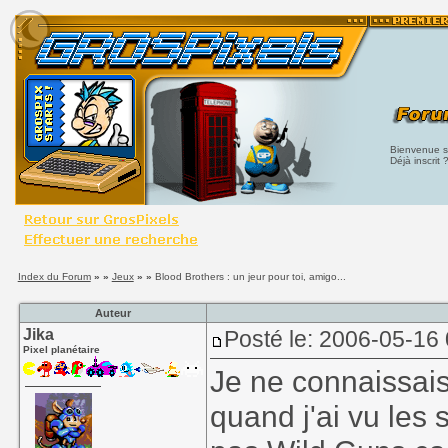
Bienvenue su
Déjà inscrit 
Index du Forum
» »
Jeux
» »
Blood Brothers : un jeur pour toi, amigo...
Auteur
Jika
Posté le: 2006-05-16
Pixel planétaire
Je ne connaissai
quand j'ai vu les 