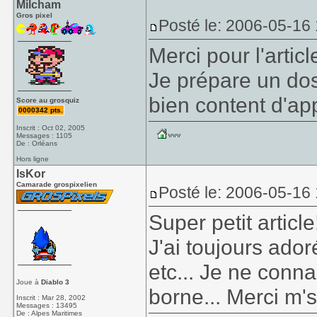
Milcham
Gros pixel
Posté le: 2006-05-16
Merci pour l'artic
Je prépare un dos
bien content d'ap
Score au grosquiz
0000342 pts.
Inscrit : Oct 02, 2005
Messages : 1105
De : Orléans
Hors ligne
IsKor
Camarade grospixelien
Posté le: 2006-05-16
Super petit article
J'ai toujours ador
etc... Je ne conn
Joue à
Diablo 3
borne... Merci m
Inscrit : Mar 28, 2002
Messages : 13495
De : Alpes Maritimes