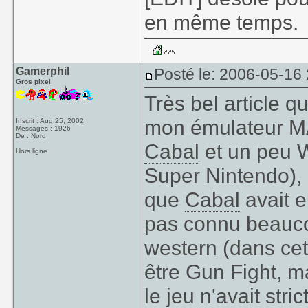
en même temps.
Gamerphil
Posté le: 2006-05-16
Gros pixel
Très bel article q
mon émulateur MAM
Inscrit : Aug 25, 2002
Messages : 1926
De : Nord
Cabal
et un peu W
Hors ligne
Super Nintendo),
que
Cabal
avait eu
pas connu beauco
western (dans cet
être Gun Fight, ma
le jeu n'avait stri