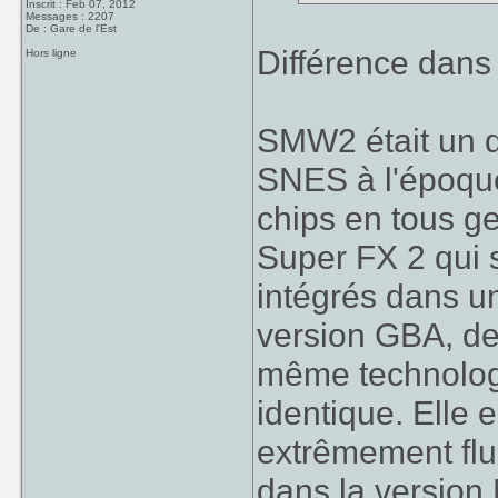
Inscrit : Feb 07, 2012
Messages : 2207
De : Gare de l'Est
Différence dans
Hors ligne
SMW2 était un d
SNES à l'époqu
chips en tous g
Super FX 2 qui 
intégrés dans un
version GBA, de
même technologie
identique. Elle 
extrêmement flui
dans la version