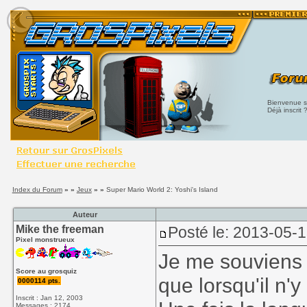
Bienvenue su
Déjà inscrit 
Index du Forum
» »
Jeux
» »
Super Mario World 2: Yoshi's Island
Auteur
Mike the freeman
Posté le: 2013-05-
Pixel monstrueux
Je me souviens 
Score au grosquiz
que lorsqu'il n'
0000114 pts.
Inscrit : Jan 12, 2003
Messages : 2174