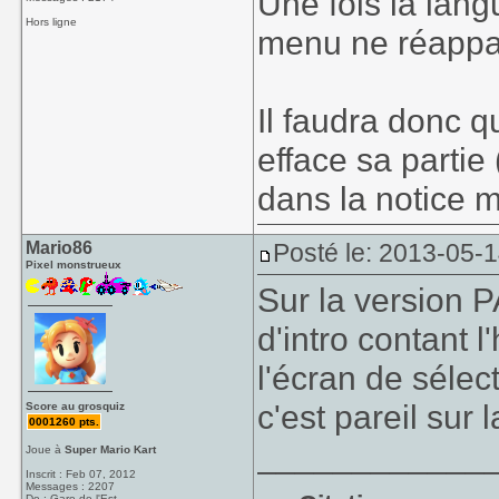
Une fois la lang
Hors ligne
menu ne réappar
Il faudra donc q
efface sa partie
dans la notice ma
Mario86
Posté le: 2013-05-
Pixel monstrueux
Sur la version P
d'intro contant 
l'écran de sélec
c'est pareil sur 
Score au grosquiz
0001260 pts.
____________
Joue à
Super Mario Kart
Inscrit : Feb 07, 2012
Messages : 2207
De : Gare de l'Est