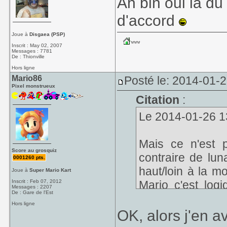
Ah bin oui là du
d'accord
Joue à
Disgaea (PSP)
Inscrit : May 02, 2007
Messages : 7781
De : Thionville
Hors ligne
Mario86
Posté le: 2014-01-
Pixel monstrueux
Citation
:
Le 2014-01-26 13
Mais ce n'est p
Score au grosquiz
contraire de luna
0001260 pts.
haut/loin à la mo
Joue à
Super Mario Kart
Inscrit : Feb 07, 2012
Mario c'est logi
Messages : 2207
De : Gare de l'Est
powerup.
Hors ligne
OK, alors j'en a
A la rigueur 