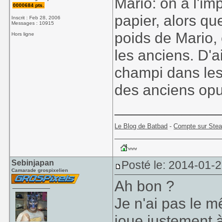
Mario: on a l'im
0000684 pts.
papier, alors q
Inscrit : Feb 28, 2006
Messages : 10915
poids de Mario,
Hors ligne
les anciens. D'a
champi dans les
des anciens opu
____________
Le Blog de Batbad
-
Compte sur Ste
Sebinjapan
Posté le: 2014-01-2
Camarade grospixelien
Ah bon ?
Je n'ai pas le 
joue justement