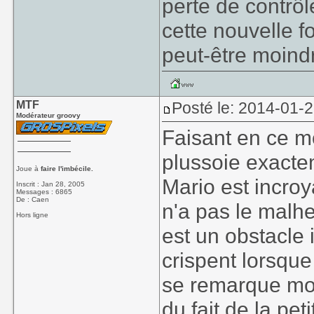
perte de contrôle
cette nouvelle f
peut-être moindr
MTF
Posté le: 2014-01-
Modérateur groovy
Faisant en ce m
plussoie exacte
Joue à
faire l'imbécile.
Mario est incroy
Inscrit : Jan 28, 2005
Messages : 6865
De : Caen
n'a pas le malhe
Hors ligne
est un obstacle
crispent lorsque
se remarque mo
du fait de la pe