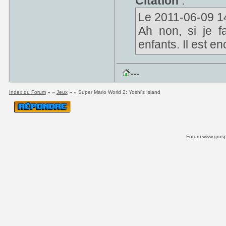
Citation
:
abstraite. Super
Le 2011-06-09 14:2
Ah non, si je fa
- La physique/ma
enfants. Il est en
mal de jeux Flash
est quasi absen
un personnage q
qu'on contrôle "à 
Index du Forum
» »
Jeux
» »
Super Mario World 2: Yoshi's Island
- La physique
physique/maniab
Forum www.grospi
réaliste, un per
moins de contrôl
priorité horizont
Là on est d'acco