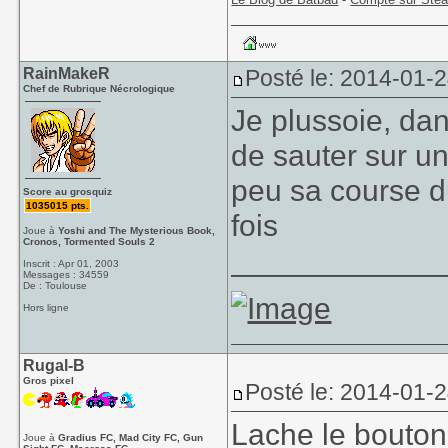
RainMakeR
Posté le: 2014-01-
Chef de Rubrique Nécrologique
Je plussoie, dan
de sauter sur un
peu sa course d
Score au grosquiz
1035015 pts.
fois
Joue à
Yoshi and The Mysterious Book,
Cronos, Tormented Souls 2
____________
Inscrit : Apr 01, 2003
Messages : 34559
De : Toulouse
Hors ligne
Rugal-B
Gros pixel
Posté le: 2014-01-
Lache le bouton
Joue à
Gradius FC, Mad City FC, Gun