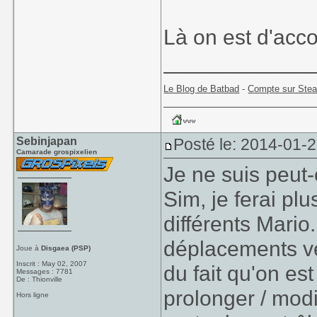
Là on est d'acc
____________
Le Blog de Batbad
-
Compte sur Ste
Sebinjapan
Posté le: 2014-01-
Camarade grospixelien
Je ne suis peut-
Sim, je ferai pl
différents Mario.
déplacements ve
Joue à
Disgaea (PSP)
Inscrit : May 02, 2007
du fait qu'on es
Messages : 7781
De : Thionville
prolonger / mod
Hors ligne