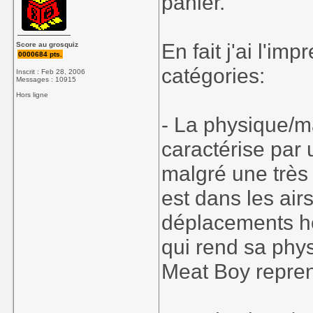
panier.
En fait j'ai l'im
Score au grosquiz
0000684 pts.
catégories:
Inscrit : Feb 28, 2006
Messages : 10915
Hors ligne
- La physique/man
caractérise par
malgré une très
est dans les airs
déplacements ho
qui rend sa phys
Meat Boy repren