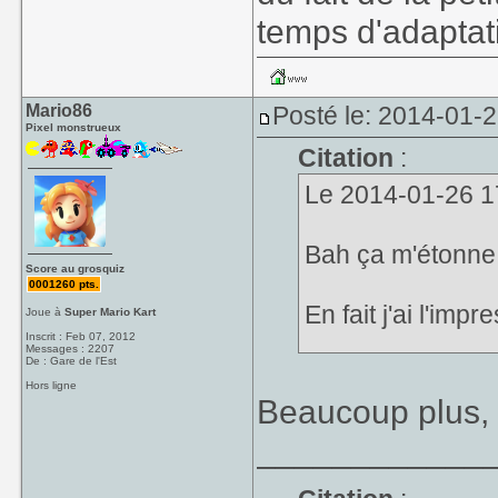
temps d'adaptati
Mario86
Posté le: 2014-01-
Pixel monstrueux
Citation
:
Le 2014-01-26 17
Bah ça m'étonne 
Score au grosquiz
0001260 pts.
En fait j'ai l'imp
Joue à
Super Mario Kart
Inscrit : Feb 07, 2012
Messages : 2207
De : Gare de l'Est
- La physique/man
Hors ligne
par un grand co
Beaucoup plus, 
inertie et ce m
____________
priorité très n
rapport aux vert