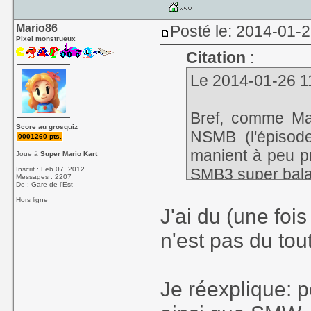
Mario86
Posté le: 2014-01-
Pixel monstrueux
Citation
:
Le 2014-01-26 11
Bref, comme Mar
Score au grosquiz
NSMB (l'épisode
0001260 pts.
manient à peu pr
Joue à
Super Mario Kart
Inscrit : Feb 07, 2012
SMB3 super balai
Messages : 2207
De : Gare de l'Est
Hors ligne
J'ai du (une foi
n'est pas du tou
Je réexplique: p