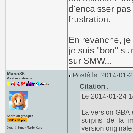
d'encaisser pas
frustration.
En revanche, je
je suis "bon" su
sur SMW...
Mario86
Posté le: 2014-01-
Pixel monstrueux
Citation
:
Le 2014-01-24 14
La version GBA e
Score au grosquiz
surpris de la m
0001260 pts.
version original
Joue à
Super Mario Kart