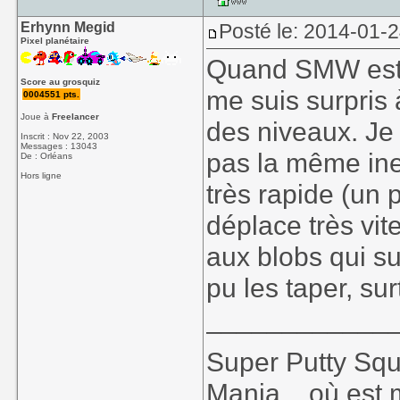
Erhynn Megid
Posté le: 2014-01-
Pixel planétaire
Quand SMW est ar
Score au grosquiz
me suis surpris 
0004551 pts.
Joue à
Freelancer
des niveaux. Je
Inscrit : Nov 22, 2003
Messages : 13043
pas la même iner
De : Orléans
Hors ligne
très rapide (un
déplace très vit
aux blobs qui s
pu les taper, surt
____________
Super Putty Sq
Mania... où est