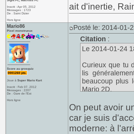
Sight FC, Macross FC
ait d'inertie, Rai
Inscrit : Apr 05, 2012
Messages : 1723
De : Saint Dizier
Hors ligne
Mario86
Posté le: 2014-01-
Pixel monstrueux
Citation
:
Le 2014-01-24 18
Curieux que tu 
Score au grosquiz
lis généralemen
0001260 pts.
beaucoup plus 
Joue à
Super Mario Kart
Inscrit : Feb 07, 2012
Mario 2D.
Messages : 2207
De : Gare de l'Est
Hors ligne
On peut avoir un
car je suis d'ac
moderne: à l'ar