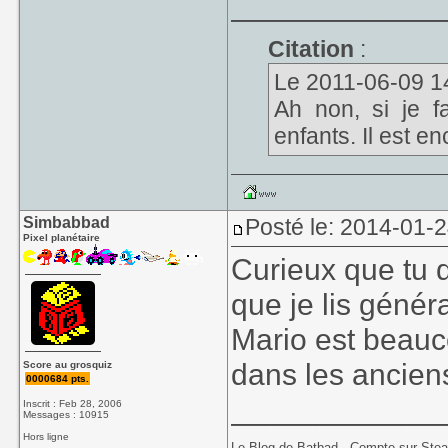
____________
Citation
:
Le 2011-06-09 14:2
Ah non, si je fa
enfants. Il est en
Simbabbad
Posté le: 2014-01-
Pixel planétaire
Curieux que tu 
que je lis génér
Mario est beau
dans les ancien
Score au grosquiz
0000684 pts.
____________
Inscrit : Feb 28, 2006
Messages : 10915
Hors ligne
Le Blog de Batbad
-
Compte sur Ste