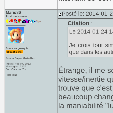
Mario86
Posté le: 2014-01-
Pixel monstrueux
Citation
:
Le 2014-01-24 14
Je crois tout s
Score au grosquiz
que dans les autr
0001260 pts.
Joue à
Super Mario Kart
Inscrit : Feb 07, 2012
Messages : 2207
Étrange, il me 
De : Gare de l'Est
Hors ligne
vitesse/inertie 
trouve que c'es
beaucoup changé
la maniabilité "