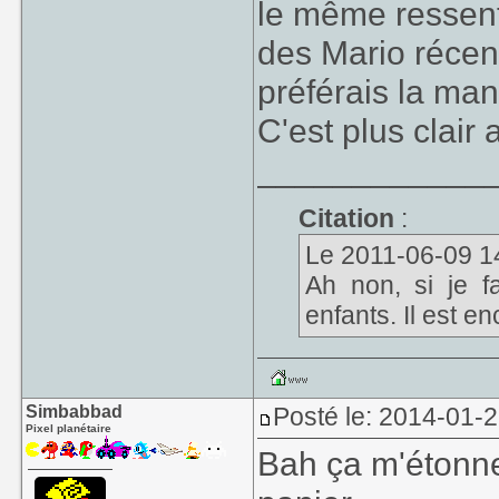
le même ressent
maniabilité plus 
des Mario réce
lunaire, et je ne
préférais la ma
Limbo
ou de Littl
n'est pas très p
C'est plus clair 
comme mini-Mari
____________
Citation
:
Le 2011-06-09 14:2
Ah non, si je fa
enfants. Il est en
Simbabbad
Posté le: 2014-01-2
Pixel planétaire
Bah ça m'étonne