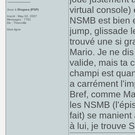
virtual console)
Joue à
Disgaea (PSP)
Inscrit : May 02, 2007
NSMB est bien e
Messages : 7781
De : Thionville
jump, glissade le
Hors ligne
trouvé une si gr
Mario. Je ne dis
valide, mais ta
champi est qua
a carrément l'im
Bref, comme Mar
les NSMB (l'épis
fait) se manient
à lui, je trouve