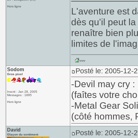
Hors ligne
L'aventure est da
dès qu'il peut la
renaître bien pl
limites de l'imag
Sodom
Posté le: 2005-12-
Gros pixel
-Devil may cry :
(faîtes votre ch
Inscrit : Jan 28, 2005
Messages : 1895
Hors ligne
-Metal Gear Soli
(côté hommes, P
David
Posté le: 2005-12-
Glaçon du sentiment