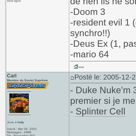
de rien ils ne s
Hors ligne
-Doom 3
-resident evil 1 (
synchro!!)
-Deus Ex (1, pas
-mario 64
Carl
Posté le: 2005-12-
Membre du Soviet Suprême
- Duke Nuke'm 3
premier si je me
-
Splinter Cell
Joue à
Indy
Inscrit : Mar 06, 2002
____________
Messages : 4988
De : Bougarber (64)