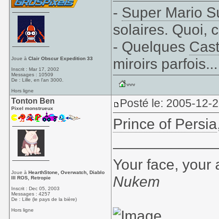
-
Super Mario S
solaires. Quoi, 
- Quelques
Cast
miroirs parfois...
Joue à
Clair Obscur Expedition 33
Inscrit : Mar 17, 2002
Messages : 10509
De : Lille, en l'an 3000.
Hors ligne
Tonton Ben
Posté le: 2005-12-
Pixel monstrueux
Prince of Persia
____________
Your face, your 
Joue à
HearthStone, Overwatch, Diablo
Nukem
III ROS, Retropie
Inscrit : Dec 05, 2003
Messages : 4257
De : Lille (le pays de la bière)
Hors ligne