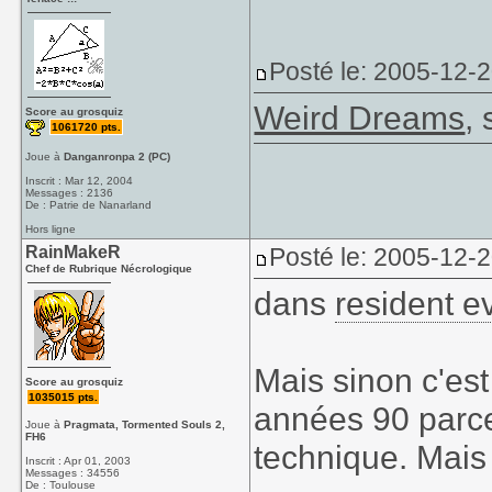
Posté le: 2005-12-
Weird Dreams
, 
Score au grosquiz
1061720 pts.
Joue à
Danganronpa 2 (PC)
Inscrit : Mar 12, 2004
Messages : 2136
De : Patrie de Nanarland
Hors ligne
RainMakeR
Posté le: 2005-12-
Chef de Rubrique Nécrologique
dans
resident ev
Mais sinon c'est
Score au grosquiz
1035015 pts.
années 90 parce
Joue à
Pragmata, Tormented Souls 2,
FH6
technique. Mais
Inscrit : Apr 01, 2003
Messages : 34556
De : Toulouse