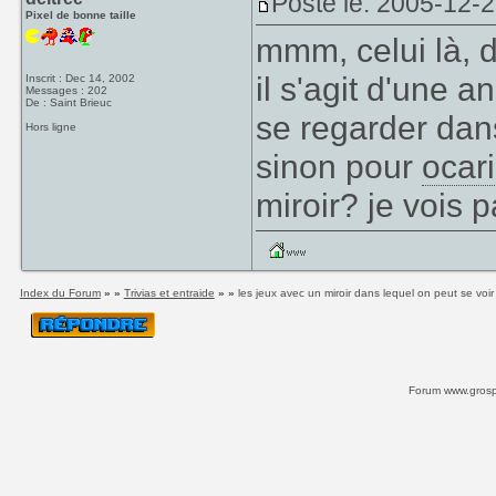
Posté le: 2005-12-
Pixel de bonne taille
mmm, celui là,
il s'agit d'une 
Inscrit : Dec 14, 2002
Messages : 202
De : Saint Brieuc
se regarder dans
Hors ligne
sinon pour
ocari
miroir? je vois p
Index du Forum
» »
Trivias et entraide
» »
les jeux avec un miroir dans lequel on peut se voir
Forum www.grospi