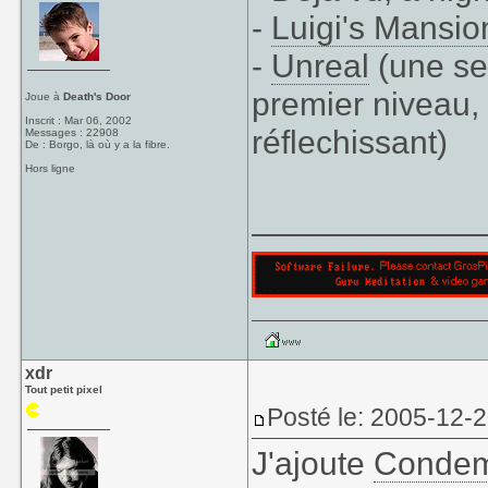
-
Luigi's Mansio
-
Unreal
(une seu
premier niveau, 
Joue à
Death's Door
Inscrit : Mar 06, 2002
réflechissant)
Messages : 22908
De : Borgo, là où y a la fibre.
Hors ligne
____________
xdr
Tout petit pixel
Posté le: 2005-12-
J'ajoute
Conde