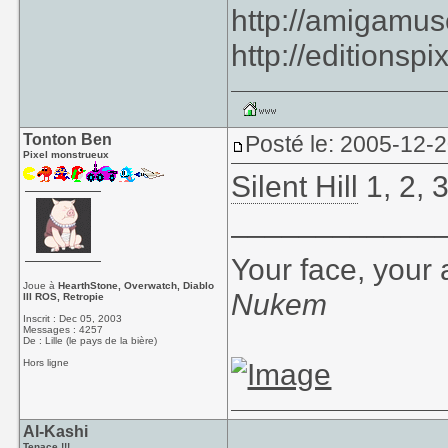
http://amigamu
http://editionspi
Tonton Ben
Posté le: 2005-12-
Pixel monstrueux
Silent Hill
1, 2, 3
____________
Your face, your 
Joue à
HearthStone, Overwatch, Diablo
Nukem
III ROS, Retropie
Inscrit : Dec 05, 2003
Messages : 4257
De : Lille (le pays de la bière)
Hors ligne
Al-Kashi
Tenace !!!