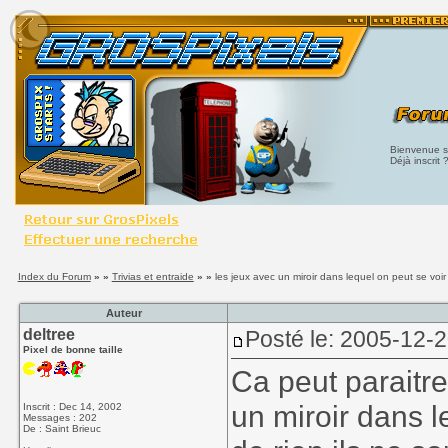
Bienvenue su
Déjà inscrit 
Index du Forum
» »
Trivias et entraide
» »
les jeux avec un miroir dans lequel on peut se voir
Auteur
deltree
Posté le: 2005-12-
Pixel de bonne taille
Ca peut paraitre
un miroir dans 
Inscrit : Dec 14, 2002
Messages : 202
De : Saint Brieuc