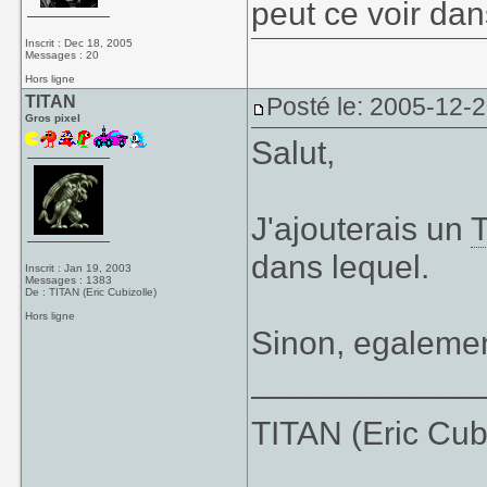
peut ce voir da
Inscrit : Dec 18, 2005
Messages : 20
Hors ligne
TITAN
Posté le: 2005-12-
Gros pixel
Salut,
J'ajouterais un
dans lequel.
Inscrit : Jan 19, 2003
Messages : 1383
De : TITAN (Eric Cubizolle)
Hors ligne
Sinon, egaleme
____________
TITAN (Eric Cub