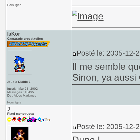
____________
Hors ligne
IsKor
Camarade grospixelien
Posté le: 2005-12-
Il me semble qu
Sinon, ya aussi 
Joue à
Diablo 3
Inscrit : Mar 28, 2002
Messages : 13495
De : Alpes Maritimes
Hors ligne
J
Pixel monstrueux
Posté le: 2005-12-
Dune
!