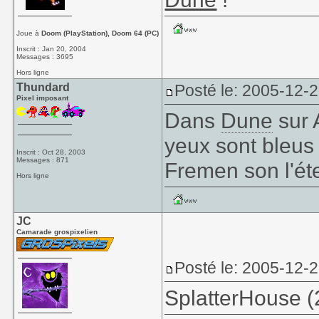
Joue à
Doom (PlayStation), Doom 64 (PC)
Inscrit : Jan 20, 2004
Messages : 3695
Hors ligne
Thundard
Posté le: 2005-12-
Pixel imposant
Dans
Dune
sur 
yeux sont bleus 
Inscrit : Oct 28, 2003
Messages : 871
Fremen son l'ét
Hors ligne
JC
Camarade grospixelien
Posté le: 2005-12-
SplatterHouse (