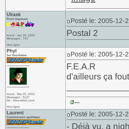
Ulrask
Posté le: 2005-12-
Pixel imposant
Postal 2
Inscrit : Jan 28, 2005
Messages : 743
Hors ligne
Phyl
Posté le: 2005-12-
1er Secrétaire
F.E.A.R
d'ailleurs ça fou
____________
Inscrit : Mar 05, 2002
Messages : 5127
De : Haut-débit Land
Hors ligne
Laurent
Posté le: 2005-12-
Commissaire apolitique
- Déjà vu, a ni