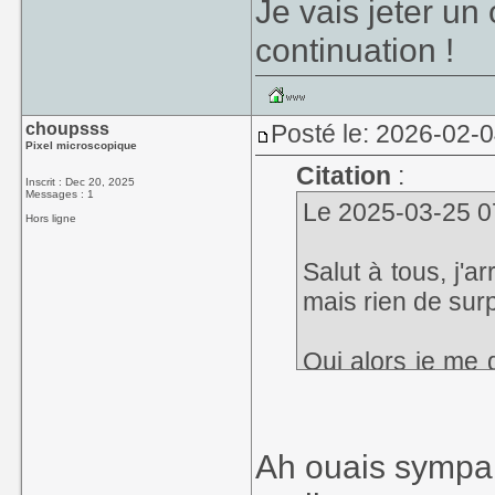
Je vais jeter un
continuation !
choupsss
Posté le: 2026-02-
Pixel microscopique
Citation
:
Inscrit : Dec 20, 2025
Messages : 1
Le 2025-03-25 07
Hors ligne
Salut à tous, j'a
mais rien de sur
Oui alors je me 
faire connait
Johnny16Bit ave
créer et distribu
Ah ouais sympa 
mais pas de bol 