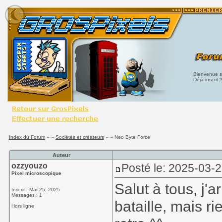
Bienvenue su
Déjà inscrit 
Index du Forum
» »
Sociétés et créateurs
» »
Neo Byte Force
Auteur
ozzyouzo
Posté le: 2025-03-
Pixel microscopique
Salut à tous, j'
Inscrit : Mar 25, 2025
Messages : 1
bataille, mais r
Hors ligne