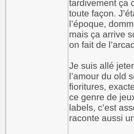
tardivement ça c
toute façon. J’é
https://www.neob
l’époque, domma
Cela dit, on a s
mais ça arrive 
'Balek Corp' et 
on fait de l’arc
le site de Neo By
mais vous pourre
Je suis allé jete
l’amour du old sc
https://ozzyouzo.i
fioritures, exa
certains jeux sont
ce genre de jeux
labels, c’est a
En tt cas c'est
raconte aussi un
cas ou certains i
ma ch