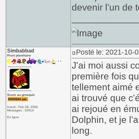
devenir l'un de
____________
Simbabbad
Posté le: 2021-10-
Pixel planétaire
J'ai moi aussi c
première fois qu
tellement aimé et
ai trouvé que c'
Score au grosquiz
0000684 pts.
ai rejoué en ém
Inscrit : Feb 28, 2006
Messages : 10914
Dolphin, et je l'
En ligne
long.