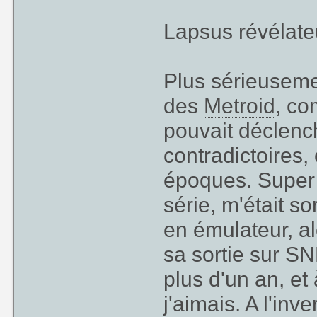
Lapsus révélate
Plus sérieusemen
des
Metroid
, co
pouvait déclenc
contradictoires,
époques.
Super
série, m'était s
en émulateur, al
sa sortie sur SNE
plus d'un an, et
j'aimais. A l'inv