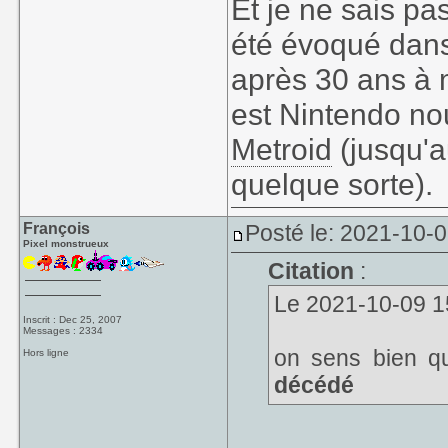
Et je ne sais p
été évoqué dans 
après 30 ans à m
est Nintendo n
Metroid
(jusqu'a
quelque sorte).
François
Posté le: 2021-10-0
Pixel monstrueux
Citation
:
Le 2021-10-09 15
Inscrit : Dec 25, 2007
Messages : 2334
on sens bien q
Hors ligne
décédé