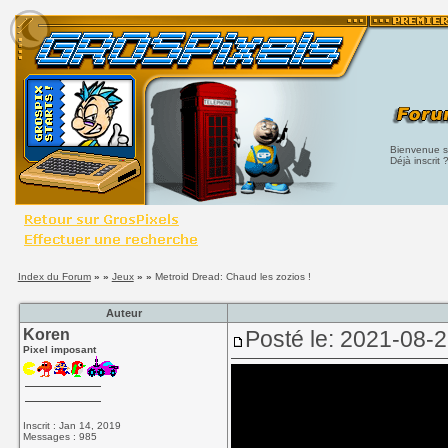
Bienvenue su
Déjà inscrit 
Index du Forum
» »
Jeux
» »
Metroid Dread: Chaud les zozios !
Auteur
Koren
Posté le: 2021-08-2
Pixel imposant
Inscrit : Jan 14, 2019
Messages : 985