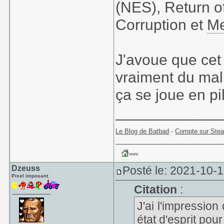
(NES), Return 
Corruption et
Me
J'avoue que cet 
vraiment du mal 
ça se joue en pi
____________
Le Blog de Batbad
-
Compte sur Ste
Dzeuss
Posté le: 2021-10-
Pixel imposant
Citation
:
J'ai l'impression
état d'esprit po