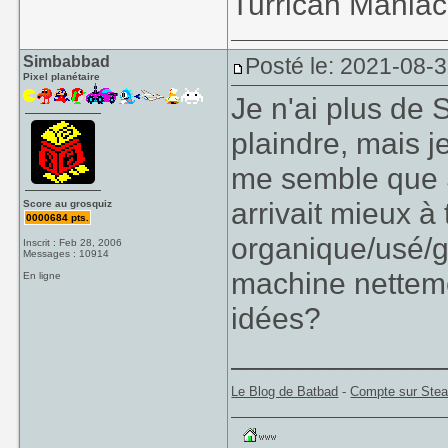
Turrican Maniac 
Simbabbad
Posté le: 2021-08-
Pixel planétaire
Je n'ai plus de 
plaindre, mais je
me semble que
arrivait mieux à 
Score au grosquiz
0000684 pts.
organique/usé/
Inscrit : Feb 28, 2006
Messages : 10914
machine netteme
En ligne
idées?
____________
Le Blog de Batbad
-
Compte sur Ste