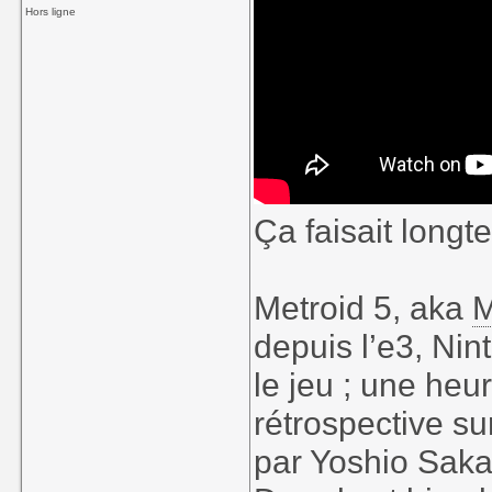
Hors ligne
Ça faisait long
Metroid 5, aka
M
depuis l’e3, N
le jeu ; une he
rétrospective su
par Yoshio Saka