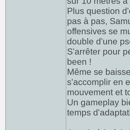
sur 10 mètres à 
Plus question d
pas à pas, Samu
offensives se m
double d'une ps
S'arrêter pour p
been !
Même se baisser
s'accomplir en 
mouvement et tou
Un gameplay bie
temps d'adaptat