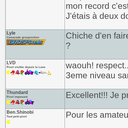
mon record c'es
J'étais à deux d
Lyle
Chiche d'en fai
Camarade grospixelien
?
LVD
waouh! respect..
Pixel visible depuis la Lune
3eme niveau san
Thundard
Excellent!!! Je 
Pixel imposant
Ben.Shinobi
Pour les amateu
Tout petit pixel