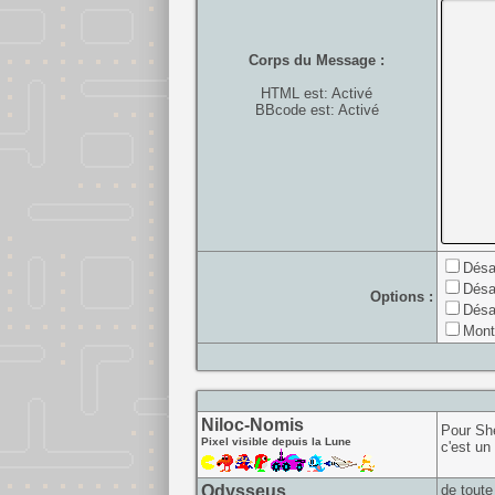
Corps du Message :
HTML est: Activé
BBcode est: Activé
Désa
Désa
Options :
Désa
Mont
Niloc-Nomis
Pour She
Pixel visible depuis la Lune
c'est un
Odysseus
de toute