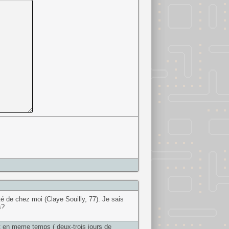
 de chez moi (Claye Souilly, 77). Je sais
s?
nt en meme temps ( deux-trois jours de