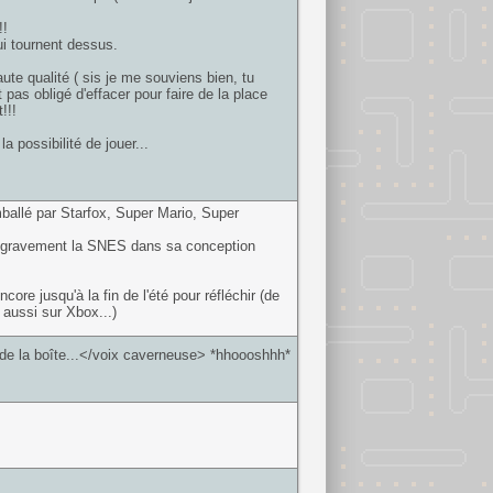
!!
ui tournent dessus.
aute qualité ( sis je me souviens bien, tu
 pas obligé d'effacer pour faire de la place
!!!
a possibilité de jouer...
ballé par Starfox, Super Mario, Super
le gravement la SNES dans sa conception
re jusqu'à la fin de l'été pour réfléchir (de
 aussi sur Xbox...)
e la boîte...</voix caverneuse> *hhoooshhh*