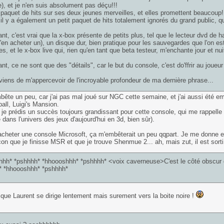
), et je n'en suis absolument pas déçu!!!
n paquet de hits sur ses deux jeunes merveilles, et elles promettent beaucoup!
 il y a également un petit paquet de hits totalement ignorés du grand public, q
nt, c'est vrai que la x-box présente de petits plus, tel que le lecteur dvd de h
t'en acheter un), un disque dur, bien pratique pour les sauvegardes que l'on est
s, et le x-box live qui, rien qu'en tant que beta testeur, m'enchante jour et nuit
t, ce ne sont que des "détails", car le but du console, c'est do'ffrir au joueur l
 viens de m'appercevoir de l'incroyable profondeur de ma dernière phrase...
ête un peu, car j'ai pas mal joué sur NGC cette semaine, et j'ai aussi été em
ll, Luigi's Mansion.
 je prédis un succès toujours grandissant pour cette console, qui me rappel
e dans l'univers des jeux d'aujourd'hui en 3d, bien sûr).
acheter une console Microsoft, ça m'embêterait un peu qqpart. Je me donne enco
çon que je finisse MSR et que je trouve Shenmue 2... ah, mais zut, il est sorti
hh* *pshhhh* *hhoooshhh* *pshhhh* <voix caverneuse>C'est le côté obscur d
* *hhoooshhh* *pshhhh*
que Laurent se dirige lentement mais surement vers la boite noire !