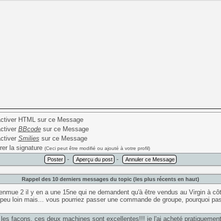
ctiver HTML sur ce Message
ctiver
BBcode
sur ce Message
ctiver
Smilies
sur ce Message
rer la signature
(Ceci peut être modifié ou ajouté à votre profil)
-
-
Rappel des 10 derniers messages du topic (les plus récents en haut)
nmue 2 il y en a une 15ne qui ne demandent qu'à être vendus au Virgin à côté
 peu loin mais... vous pourriez passer une commande de groupe, pourquoi pa
 les façons, ces deux machines sont excellentes!!! je l'ai acheté pratiqueme