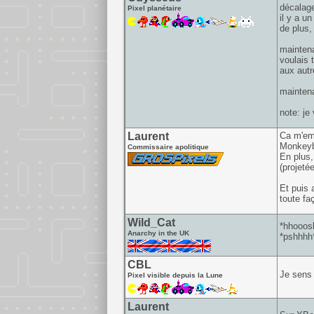
décalage
Pixel planétaire
il y a u
de plus,
maintena
voulais 
aux autre
maintenan
note: je
Laurent
Ca m'emb
Monkeyba
Commissaire apolitique
En plus,
(projeté
Et puis 
toute fa
Wild_Cat
*hhooosh
Anarchy in the UK
*pshhhh
CBL
Je sens 
Pixel visible depuis la Lune
Laurent