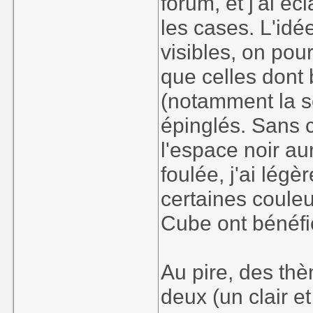
forum, et j'ai écl
les cases. L'idée
visibles, on pou
que celles dont 
(notamment la s
épinglés. Sans 
l'espace noir aur
foulée, j'ai légè
certaines coule
Cube ont bénéf
Au pire, des th
deux (un clair et