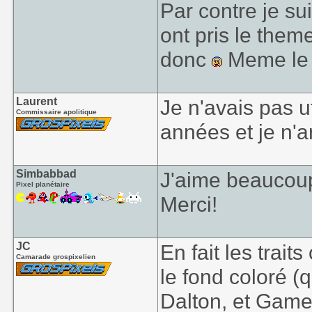
Par contre je s
ont pris le them
donc
Meme le 
Laurent
Je n'avais pas u
Commissaire apolitique
années et je n'a
Simbabbad
J'aime beaucou
Pixel planétaire
Merci!
JC
En fait les trait
Camarade grospixelien
le fond coloré (
Dalton, et Game