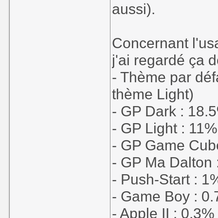
aussi).
Concernant l'us
j'ai regardé ça 
- Thème par défa
thème Light)
- GP Dark : 18.
- GP Light : 11%
- GP Game Cube
- GP Ma Dalton 
- Push-Start : 1
- Game Boy : 0
- Apple II : 0.3%