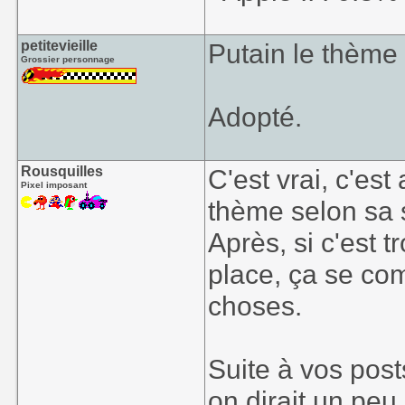
petitevieille
Putain le thème
Grossier personnage
Adopté.
Rousquilles
C'est vrai, c'es
Pixel imposant
thème selon sa 
Après, si c'est t
place, ça se com
choses.
Suite à vos post
on dirait un pe