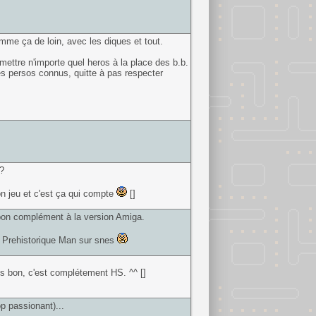
omme ça de loin, avec les diques et tout.
 mettre n'importe quel heros à la place des b.b.
es persos connus, quitte à pas respecter
?
bon jeu et c'est ça qui compte
[]
 bon complément à la version Amiga.
de Prehistorique Man sur snes
s bon, c'est complétement HS. ^^ []
op passionant)...