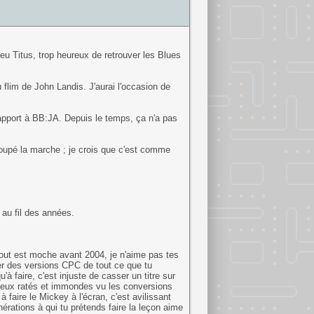
eu Titus, trop heureux de retrouver les Blues
flim de John Landis. J'aurai l'occasion de
apport à BB:JA. Depuis le temps, ça n'a pas
loupé la marche ; je crois que c'est comme
 au fil des années.
 tout est moche avant 2004, je n'aime pas tes
er des versions CPC de tout ce que tu
'à faire, c'est injuste de casser un titre sur
s jeux ratés et immondes vu les conversions
faire le Mickey à l'écran, c'est avilissant
érations à qui tu prétends faire la leçon aime