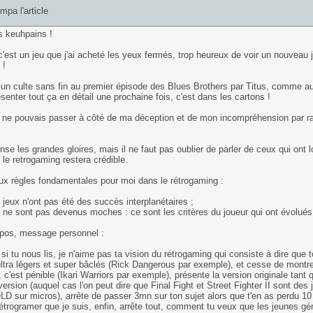
mpa l'article
s keuhpains !
'est un jeu que j'ai acheté les yeux fermés, trop heureux de voir un nouveau j
 !
un culte sans fin au premier épisode des Blues Brothers par Titus, comme au 
senter tout ça en détail une prochaine fois, c'est dans les cartons !
e ne pouvais passer à côté de ma déception et de mon incompréhension par r
se les grandes gloires, mais il ne faut pas oublier de parler de ceux qui ont 
 le retrogaming restera crédible.
eux règles fondamentales pour moi dans le rétrogaming :
 jeux n'ont pas été des succès interplanétaires ;
 ne sont pas devenus moches : ce sont les critères du joueur qui ont évolués
pos, message personnel :
si tu nous lis, je n'aime pas ta vision du rétrogaming qui consiste à dire que
ltra légers et super bâclés (Rick Dangerous par exemple), et cesse de montr
 c'est pénible (Ikari Warriors par exemple), présente la version originale tant qu
ersion (auquel cas l'on peut dire que Final Fight et Street Fighter II sont de
D sur micros), arrête de passer 3mn sur ton sujet alors que t'en as perdu 10 à 
rétrogramer que je suis, enfin, arrête tout, comment tu veux que les jeunes gén