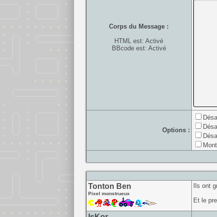
Corps du Message :
HTML est: Activé
BBcode est: Activé
Désa
Désa
Options :
Désa
Mont
Tonton Ben
Ils ont 
Pixel monstrueux
Et le pre
IsKor