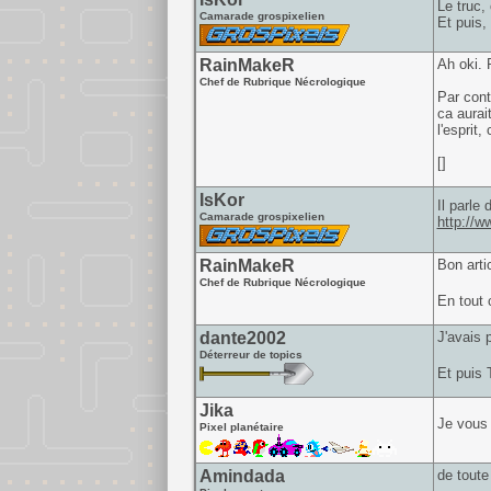
Le truc, 
Camarade grospixelien
Et puis,
RainMakeR
Ah oki. 
Chef de Rubrique Nécrologique
Par cont
ca aurai
l'esprit
[]
IsKor
Il parle 
Camarade grospixelien
http://
RainMakeR
Bon arti
Chef de Rubrique Nécrologique
En tout 
dante2002
J'avais 
Déterreur de topics
Et puis 
Jika
Je vous 
Pixel planétaire
Amindada
de toute 