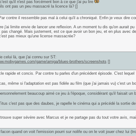
c'est qu'il n'est pas forcément bon à ce que j'ai pu lire
 ils ont pas un peu massacré la licence là? []
Par contre il ressemble pas mal à celui qu'il a chroniqué. Enfin je veux dire c
re j'ai limite envie de lancer une reflexion. A un moment tu dis qu'on aurait pu
t pas changé. Mais justement, est ce que avoir un bon jeu, et en plus avec d
, c'est pas mieux qu'une license massacrée?
de celui là, que j'ai connu sur ST:
www.mobygames.com/game/amiga/blues-brothers/screenshots
[]
cle rapide et concis. Par contre tu parles d'un précédent épisode. C'est lequel 
cas, même si l'adaptation est pas fidèle au film (que j'ai jamais vu) c'est un 
personnelement beaucoup aimé ce jeu à l'époque, considérant qu'il faisait un
Titus c'est pas que des daubes, je rapelle le cinéma qui a précédé la sortie 
trouve super sévère avec Marcus et je ne partage pas du tout votre avis, mai
facon quand on voit l'emission pourri sur nolife ou on le voit jouer chez lui (tr