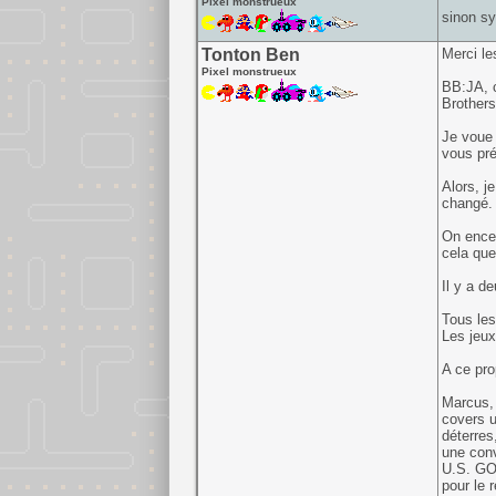
Pixel monstrueux
sinon sy
Tonton Ben
Merci le
Pixel monstrueux
BB:JA, c
Brothers
Je voue 
vous pré
Alors, j
changé.
On encen
cela que
Il y a d
Tous les
Les jeux
A ce pro
Marcus, 
covers u
déterres,
une conv
U.S. GOL
pour le 