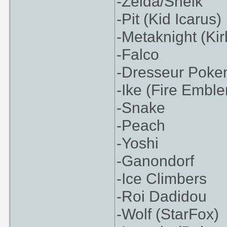
-Zelda/Sheik
-Pit (Kid Icarus)
-Metaknight (Kir
-Falco
-Dresseur Pok
-Ike (Fire Embl
-Snake
-Peach
-Yoshi
-Ganondorf
-Ice Climbers
-Roi Dadidou
-Wolf (StarFox)