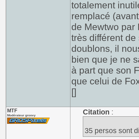
totalement inuti
remplacé (avant
de Mewtwo par Lu
très différent 
doublons, il no
bien que je ne 
à part que son 
que celui de Fox
[]
MTF
Citation
:
Modérateur groovy
35 persos sont d