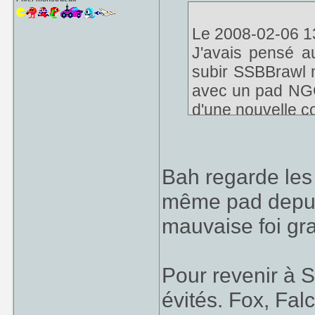
Le 2008-02-06 13
J'avais pensé a
subir SSBBrawl m
avec un pad NGC
d'une nouvelle c
Bah regarde les 
même pad depui
mauvaise foi gra
Pour revenir à 
évités. Fox, Fal