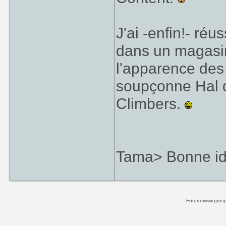
J'ai -enfin!- réu
dans un magasin
l'apparence des
soupçonne Hal d'
Climbers.
Tama> Bonne idé
Forum www.grospi