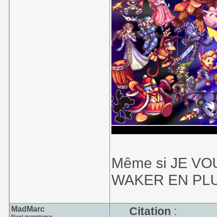
Même si JE V
WAKER EN PLU
MadMarc
Citation
:
Pixel monstrueux