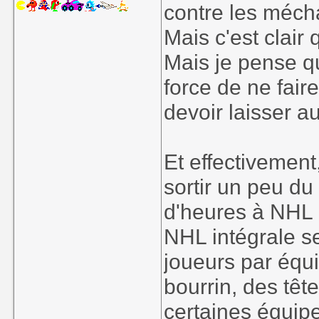
contre les méch
opportunity affo
reaching into ou
Mais c'est clair 
distinctive e
Mais je pense q
franchises. Cre
force de ne fai
staggering and e
devoir laisser a
Et effectivement
sortir un peu du
d'heures à NHL 
NHL intégrale s
joueurs par équ
bourrin, des têt
certaines équipe