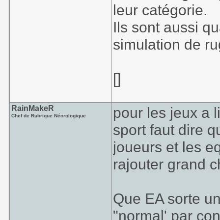
leur catégorie.
Ils sont aussi q
simulation de r
[]
RainMakeR
pour les jeux a 
Chef de Rubrique Nécrologique
sport faut dire 
joueurs et les e
rajouter grand 
Que EA sorte une
"normal' par con