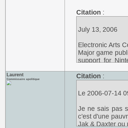
Citation
:
July 13, 2006
Electronic Arts 
Major game publi
support for Nin
games that are 
Nintendo.
Laurent
Citation
:
Commissaire apolitique
According to an
Le 2006-07-14 09
Showcase later 
is creation six "
Je ne sais pas s
releases from th
c'est d'une pauv
Tiger Woods PGA
Jak & Daxter ou